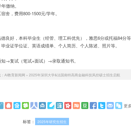
学年缴纳。
舍，费用800-1500元/学年。
德良好，本科毕业生（经管、理工科优先），雅思6分或托福84分
、毕业证学位证、英语成绩单、个人简历、个人陈述、照片等。
通知→复试（笔试+面试）→录取通知书。
载：
AI教育新闻网
»
2025年深圳大学&法国南特高商金融科技风控硕士招生启航
更
标签：
2025年研究生招生