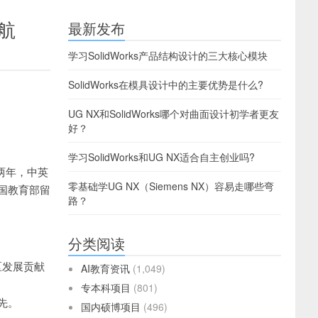
航
最新发布
学习SolidWorks产品结构设计的三大核心模块
SolidWorks在模具设计中的主要优势是什么?
UG NX和SolidWorks哪个对曲面设计初学者更友
好？
学习SolidWorks和UG NX适合自主创业吗?
制两年，中英
零基础学UG NX（Siemens NX）容易走哪些弯
国教育部留
路？
分类阅读
区发展贡献
AI教育资讯
(1,049)
专本科项目
(801)
先。
国内硕博项目
(496)