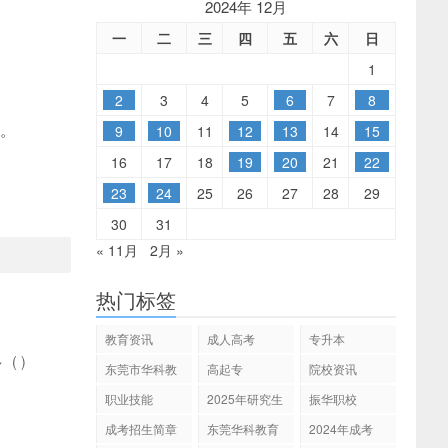
2024年 12月
一
二
三
四
五
六
日
1
2
3
4
5
6
7
8
等。
9
10
11
12
13
14
15
16
17
18
19
20
21
22
23
24
25
26
27
28
29
30
31
« 11月
2月 »
热门标签
教育资讯
成人高考
专升本
多
(
)
东莞市华科教
高起专
院校资讯
育
职业技能
2025年研究生
振华职校
招生
成考招生简章
东莞华科教育
2024年成考