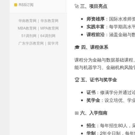
RSS订阅
🚀
三、项目亮点
师资雄厚
：国际水准师
华南教育网
|
华东教育网
实践丰富
：每学期高水
MBA教育网
|
MPA教育网
课程前沿
：涵盖金融与
51调剂网
|
64调剂网
广东学历教育网
|
留学湾
🎓
四、课程体系
课程分为金融与数据基础课程
能与机器学习、金融机构风险
🏆
五、证书与奖学金
证书
：修满学分并通过
奖学金
：设立培优、学业
📅
六、入学指南
招生
：每年招生80人，
学制
：2年全日制，每年