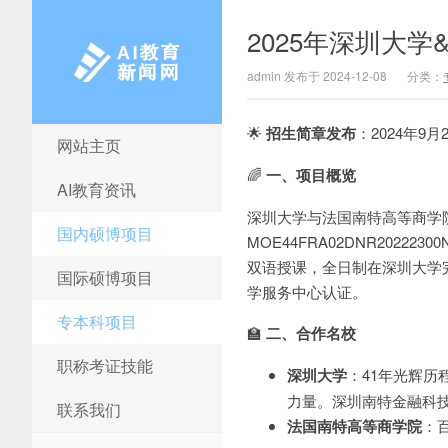
2025年深圳大
admin 发布于 2024-12-08
分类：
🌟
招生简章发布
：2024年9月
网站主页
AI教育新闻网
🌈
一、项目概览
AI教育资讯
深圳大学与法国南特高等商学
国内硕博项目
MOE44FRA02DNR202
双语授课，全日制在深圳大学
国际硕博项目
学服务中心认证。
专本科项目
🏫
二、合作名校
职称考证技能
深圳大学
：41年光辉历
力量。深圳南特金融科
联系我们
法国南特高等商学院
：