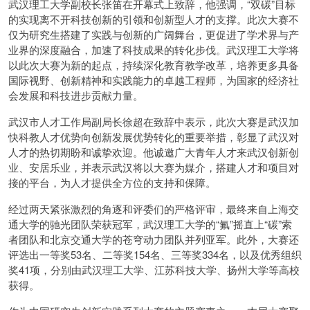
武汉理工大学副校长张笛在开幕式上致辞，他强调，“双碳”目标
的实现离不开科技创新的引领和创新型人才的支撑。此次大赛不
仅为研究生搭建了实践与创新的广阔舞台，更促进了学术界与产
业界的深度融合，加速了科技成果的转化步伐。武汉理工大学将
以此次大赛为新的起点，持续深化教育教学改革，培养更多具备
国际视野、创新精神和实践能力的卓越工程师，为国家的经济社
会发展和科技进步贡献力量。
武汉市人才工作局副局长徐超在致辞中表示，此次大赛是武汉加
快科教人才优势向创新发展优势转化的重要举措，彰显了武汉对
人才的热切期盼和诚挚欢迎。他诚邀广大青年人才来武汉创新创
业、安居乐业，并表示武汉将以大赛为媒介，搭建人才和项目对
接的平台，为人才提供全方位的支持和保障。
经过两天紧张激烈的角逐和评委们的严格评审，最终来自上海交
通大学的驰光团队荣获冠军，武汉理工大学的“氟”摇直上“碳”索
者团队和北京交通大学的苍穹动力团队并列亚军。此外，大赛还
评选出一等奖53名、二等奖154名、三等奖334名，以及优秀组织
奖41项，分别由武汉理工大学、江苏科技大学、扬州大学等高校
获得。