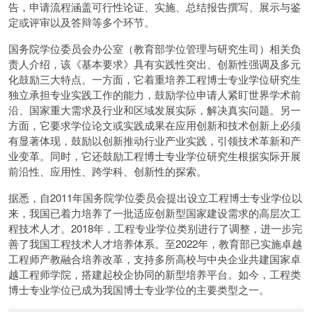
告，申请流程涵盖可行性论证、实施、总结报告撰写、展示与鉴
定或评审以及答辩等多个环节。
国务院学位委员会办公室（教育部学位管理与研究生司）相关负
责人介绍，该《基本要求》具有实践性突出、创新性强调及多元
化鼓励三大特点。一方面，它着重培养工程博士专业学位研究生
独立承担专业实践工作的能力，鼓励学位申请人紧盯世界学术前
沿、国家重大需求及行业和区域发展实际，解决真实问题。另一
方面，它要求学位论文或实践成果在应用创新和技术创新上必须
有显著体现，鼓励以创新推动行业产业实践，引领技术革新和产
业变革。同时，它还鼓励工程博士专业学位研究生根据实际开展
前沿性、应用性、跨学科、创新性的探索。
据悉，自2011年国务院学位委员会提出设立工程博士专业学位以
来，我国已着力培养了一批适应创新型国家建设需求的高层次工
程技术人才。2018年，工程专业学位类别进行了调整，进一步完
善了我国工程技术人才培养体系。至2022年，教育部已实施卓越
工程师产教融合培养改革，支持多所高校与中央企业共建国家卓
越工程师学院，搭建起校企协同的新型培养平台。如今，工程类
博士专业学位已成为我国博士专业学位的主要类型之一。