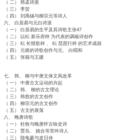
（ 二） 韩孟诗派
（ 三） 李贺
（ 四） 刘禹锡与柳宗元等诗人
六、 白居易与元白诗派
（ 一） 白居易的生平及其诗歌主张47
（ 二） 以枟 新乐府枠 为代表的讽喻诗创作
（ 三） 枟 长恨歌枠 、 枟 琵琶行枠 的艺术成就
（ 四） 元稹的诗歌创作与元、 白唱和
（ 五） 张籍与王建
七、 韩、 柳与中唐文体文风改革
（ 一） 中唐古文运动的兴起
（ 二） 韩、 柳的古文理论
（ 三） 韩愈的古文创作
（ 四） 柳宗元的古文创作
（ 五） 古文的衰落
八、 晚唐诗歌
（ 一） 杜牧与晚唐怀古咏史诗
（ 二） 贾岛、 姚合等苦吟诗人
（ 三） 陆龟蒙与皮日休