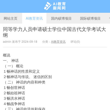
网站主页
AI教育资讯
国内硕博项目
国际硕博项目
同等学力人员申请硕士学位中国古代文学考试大
纲
AI教育新闻网
admin 发布于 2024-09-18
分类：
AI教育资讯
评论(0)
概说
一、 神话
（ 一） 概论
１畅神话的性质和定义
２畅神话与传说、 迷信的区别
（ 二） 神话的内容和种类
１畅创世神话
２畅始祖神话
３畅洪水神话
４畅战争神话
（ 三） 神话的流传和保存