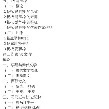
五、 枟 楚辞枠
（ 一） 概论
１畅枟 楚辞枠 的名称
２畅枟 楚辞枠 的来源
３畅枟 楚辞枠 的特征
４畅枟 楚辞枠 的代表作家作品
（ 二） 屈原
１畅生平和时代
２畅屈原的作品
３畅枟 离骚枠
第二节 秦 汉 文 学
概说
一、 李斯与秦代文学
（ 一） 秦代文学概说
（ 二） 李斯散文
二、 两汉散文
（ 一） 贾谊、 晁错
（ 二） 王充、 王符
三、 司马迁与枟 史记枠
（ 一） 司马迁生平
（ 二） 枟 史记枠 体例