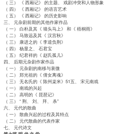
（ 三） 《 西厢记》 的主题、 戏剧冲突和人物形象
（ 四） 《 西厢记》 的语言艺术
（ 五） 《 西厢记》 的历史影响
三、 元杂剧前期的其他作家作品
（ 一） 白朴及其《 墙头马上》 和《 梧桐雨》
（ 二） 马致远及其《 汉宫秋》
（ 三） 康进之的《 李逵负荆》
（ 四） 杨显之、 石君宝
（ 五） 纪君祥的《 赵氏孤儿》
四、 后期元杂剧作家作品
（ 一） 元杂剧的南移与衰微
（ 二） 郑光祖的《 倩女离魂》
（ 三） 无名氏的《 陈州粜米》51五、 宋元南戏
（ 一） 南戏的兴起
（ 二） 高明的《 琵琶记》
（ 三） “ 荆、 刘、 拜、 杀”
六、 元代的散曲
（ 一） 散曲兴起的过程及其特点
（ 二） 元代散曲的代表作家
七、 元代诗文