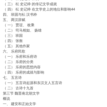
（ 三） 枟 史记枠 的传记文学成就
（ 四） 枟 史记枠 在文学史上的地位和影响44
四、 班固与枟 汉书枠
五、 两汉辞赋
（ 一） 贾谊、 枚乘
（ 二） 司马相如、 扬雄
（ 三） 班固
（ 四） 张衡
（ 五） 其他作家
六、 乐府民歌
（ 一） 乐府和乐府诗
（ 二） 乐府的分类
（ 三） 乐府的思想内容
（ 四） 乐府的成就与影响
七、 五言诗
（ 一） 五言诗起源和东汉文人五言诗
（ 二） 古诗十九首
第三节 魏晋南北朝文学
概说
一、 建安和正始文学