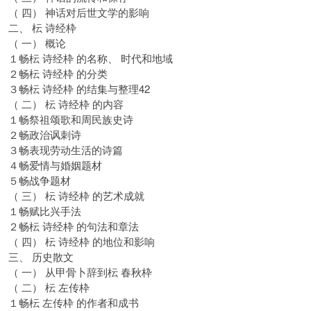
（ 四） 神话对后世文学的影响
二、 枟 诗经枠
（ 一） 概论
１畅枟 诗经枠 的名称、 时代和地域
２畅枟 诗经枠 的分类
３畅枟 诗经枠 的结集与整理42
（ 二） 枟 诗经枠 的内容
１畅祭祖颂歌和周民族史诗
２畅政治讽刺诗
３畅表现劳动生活的诗篇
４畅爱情与婚姻题材
５畅战争题材
（ 三） 枟 诗经枠 的艺术成就
１畅赋比兴手法
２畅枟 诗经枠 的句法和章法
（ 四） 枟 诗经枠 的地位和影响
三、 历史散文
（ 一） 从甲骨卜辞到枟 春秋枠
（ 二） 枟 左传枠
１畅枟 左传枠 的作者和成书