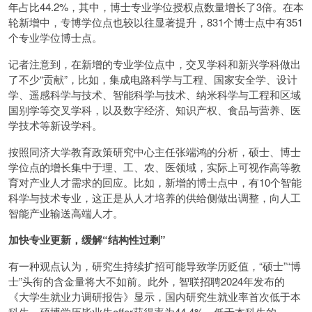
年占比44.2%，其中，博士专业学位授权点数量增长了3倍。在本
轮新增中，专博学位点也较以往显著提升，831个博士点中有351
个专业学位博士点。
记者注意到，在新增的专业学位点中，交叉学科和新兴学科做出
了不少“贡献”，比如，集成电路科学与工程、国家安全学、设计
学、遥感科学与技术、智能科学与技术、纳米科学与工程和区域
国别学等交叉学科，以及数字经济、知识产权、食品与营养、医
学技术等新设学科。
按照同济大学教育政策研究中心主任张端鸿的分析，硕士、博士
学位点的增长集中于理、工、农、医领域，实际上可视作高等教
育对产业人才需求的回应。比如，新增的博士点中，有10个智能
科学与技术专业，这正是从人才培养的供给侧做出调整，向人工
智能产业输送高端人才。
加快专业更新，缓解“结构性过剩”
有一种观点认为，研究生持续扩招可能导致学历贬值，“硕士”“博
士”头衔的含金量将大不如前。此外，智联招聘2024年发布的
《大学生就业力调研报告》显示，国内研究生就业率首次低于本
科生，硕博学历毕业生offer获得率为44.4%，低于本科生的