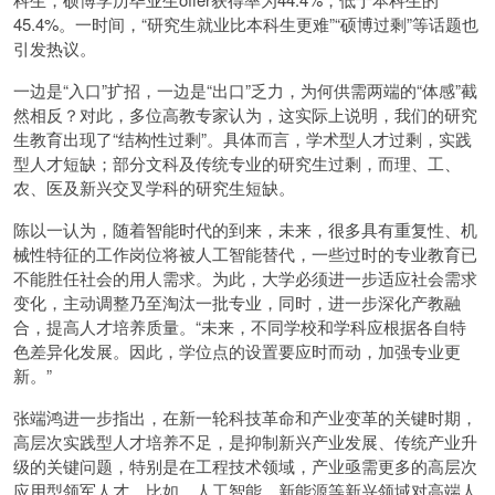
45.4%。一时间，“研究生就业比本科生更难”“硕博过剩”等话题也
引发热议。
一边是“入口”扩招，一边是“出口”乏力，为何供需两端的“体感”截
然相反？对此，多位高教专家认为，这实际上说明，我们的研究
生教育出现了“结构性过剩”。具体而言，学术型人才过剩，实践
型人才短缺；部分文科及传统专业的研究生过剩，而理、工、
农、医及新兴交叉学科的研究生短缺。
陈以一认为，随着智能时代的到来，未来，很多具有重复性、机
械性特征的工作岗位将被人工智能替代，一些过时的专业教育已
不能胜任社会的用人需求。为此，大学必须进一步适应社会需求
变化，主动调整乃至淘汰一批专业，同时，进一步深化产教融
合，提高人才培养质量。“未来，不同学校和学科应根据各自特
色差异化发展。因此，学位点的设置要应时而动，加强专业更
新。”
张端鸿进一步指出，在新一轮科技革命和产业变革的关键时期，
高层次实践型人才培养不足，是抑制新兴产业发展、传统产业升
级的关键问题，特别是在工程技术领域，产业亟需更多的高层次
应用型领军人才。比如，人工智能、新能源等新兴领域对高端人