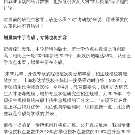
自就业市场的统计数据，也持续引发众人对“学历贬值”等话题的
讨论。
对当前的研究生教育，该怎么看？对“考研族”来说，哪些重要的
改革风向不容错过？
增量集中于专硕，专博也将扩容
记者梳理发现，本轮新增的硕士、博士学位点在数量上再创新
高，相比上一轮2020年新增2023个，此次的增幅达36%。从硕士
学位点来看，增量主要在专硕。
“未来几年，开设专硕的院校层次将更加丰富，招生规模也将继
续扩大。”上海杉达学院校长陈以一接受采访时介绍，2023年，
专硕招生比例接近60%。今年4月，教育部要求，稳步扩大研究
生人才培养规模，增加专业学位研究生招生规模。到2025年，专
硕招生规模将约占硕士招生总规模的三分之二。“专硕不仅在数
量上将占绝对优势，地位也与学硕相同。说得直接一点，此次调
整就是专硕与学硕的‘并表’。”
值得一提的是，专博也同样将迎扩容。公开数据显示，我国专业
学位授权点总数由2012年占学位授权点总数的37.6%提升至2022