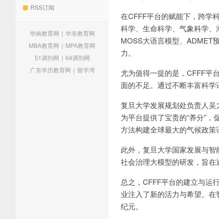
RSS订阅
在CFFF平台的赋能下，跨学
科学、生命科学、气象科学、
华南教育网
|
华东教育网
MOSS大语言模型、ADME
MBA教育网
|
MPA教育网
力。
51调剂网
|
64调剂网
广东学历教育网
|
留学湾
尤为值得一提的是，CFFF
面的不足。通过不断丰富科学
复旦大学发展规划处负责人吴
为平台提供了宝贵的“养分”
方法构建全球最大的气候政策
此外，复旦大学国家发展与智
社会治理大模型的研发，旨在
总之，CFFF平台的建立与
业注入了新的活力与希望。在
纪元。