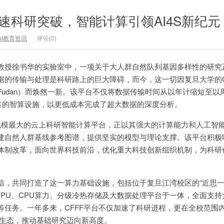
加速科研突破，智能计算引领AI4S新纪元
AI教育资讯
评论(0)
教授徐书华的实验室中，一项关于大人群自然队列基因多样性的研究
据的传输与处理是科研路上的巨大障碍，而今，这一切因复旦大学的C
 Future at Fudan）而焕然一新。该平台不仅将数据传输时间从以年计缩短
蒙古的智算设施，以更低成本完成了超大数据的深度分析。
中规模最大的云上科研智能计算平台，正以其强大的计算能力和人工智
建自然人群基线参考图谱，提供坚实的模型与理论支撑。该平台积极
体制改革，面向世界科技前沿，优化重大科技创新组织机制，为科研
信，共同打造了这一算力基础设施，包括位于复旦江湾校区的“近思一
GPU、CPU算力、分级冷热存储及大数据处理平台于一体，全面支
等任务。一年多来，CFFF平台不仅加速了科研进程，更在全校范围
e）的科研生态，推动基础研究迈向新高度。