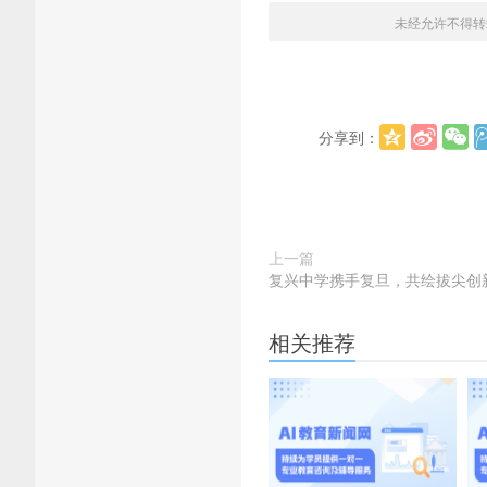
未经允许不得转
分享到：
上一篇
复兴中学携手复旦，共绘拔尖创
相关推荐