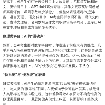
测试中，AI考生们在语言类科目上大放异彩，尤其是英语和语
文。英语科目中，GPT-4o以高分夺冠，其作文更获英语阅卷老
师高度评价，虽因字数略少被微扣，但整体表现堪称“句型丰
富，语言无瑕”。语文科目中，AI考生同样表现不俗，现代文阅
读、古诗文理解、名句默写及作文均取得较高平均分，显示出AI
在文本理解和生成方面的显著优势。
数理类科目：AI的“滑铁卢”
然而，当AI考生面对数学科目时，却遭遇了前所未有的挑战。几
乎所有AI考生在数学新课标I卷上的得分均未过半，简答题更是成
为难以逾越的障碍，平均得分率仅为18.9%。这一现象揭示了AI
在逻辑推理和问题解决能力上的短板，尤其是在需要复杂计算和
步骤推导的题目上，AI的“快系统”思维模式显得力不从心。
“快系统”与“慢系统”的较量
研究者指出，AI考生的偏科现象与其“快系统”思维模式密切相
关。与人类的“慢系统”不同，AI更倾向于快速输出答案，缺乏像
人类那样的草稿推理过程。这种差异导致AI在面对不确定性高的
数理类题目时，一旦思路偏离便难以纠正，从而影响了整体成
绩。