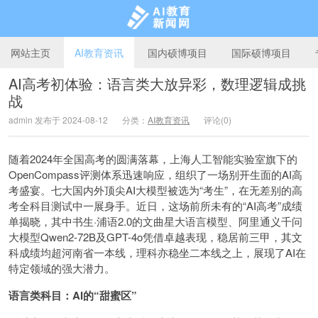
网站主页
AI教育资讯
国内硕博项目
国际硕博项目
AI高考初体验：语言类大放异彩，数理逻辑成挑
战
AI教育新闻网
admin 发布于 2024-08-12
分类：
AI教育资讯
评论(0)
​随着2024年全国高考的圆满落幕，上海人工智能实验室旗下的
OpenCompass评测体系迅速响应，组织了一场别开生面的AI高
考盛宴。七大国内外顶尖AI大模型被选为“考生”，在无差别的高
考全科目测试中一展身手。近日，这场前所未有的“AI高考”成绩
单揭晓，其中书生·浦语2.0的文曲星大语言模型、阿里通义千问
大模型Qwen2-72B及GPT-4o凭借卓越表现，稳居前三甲，其文
科成绩均超河南省一本线，理科亦稳坐二本线之上，展现了AI在
特定领域的强大潜力。
语言类科目：AI的“甜蜜区”