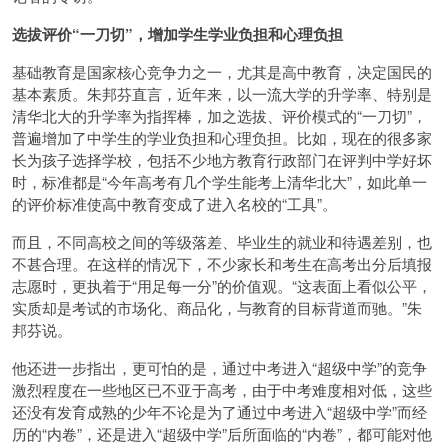
选拔评价“一刀切”，增加学生学业负担和心理负担
基础教育是国家核心竞争力之一，尤其是高中教育，决定国民的
基本素质。朱邦芬直言，近年来，以一流大学的升学率、特别是
清华北大的升学率为指挥棒，加之选拔、评价模式的“一刀切”，
普遍增加了中学生的学业负担和心理负担。比如，现在的很多家
长为孩子选择学校，包括不少地方教育行政部门在评判中学好坏
时，标准都是“今年高考有几个学生能考上清华北大”，如此单一
的评价标准使高中教育变成了进入名校的“工具”。
而且，不同高校之间的等级落差、毕业生的就业和待遇差别，也
不甚合理。在这样的情况下，不少家长和考生在高考出分后填报
志愿时，更执着于“用足每一分”的价值观。“这表面上看似公平，
实质却是考试的市场化、商品化，与教育的目标背道而驰。”朱
邦芬说。
他还进一步指出，更可怕的是，通过中考进入“超级中学”的竞争
激烈程度在一些地区已不亚于高考，由于中考难度相对低，这些
还没有发育成熟的少年不论是为了通过中考进入“超级中学”而经
历的“内卷”，还是进入“超级中学”后所面临的“内卷”，都可能对他