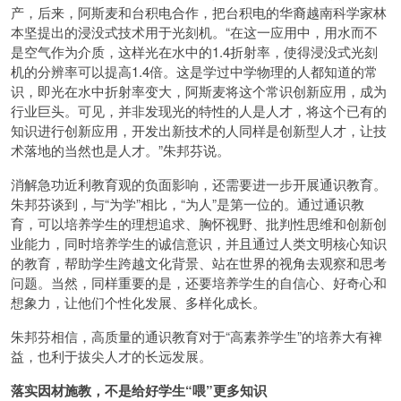
产，后来，阿斯麦和台积电合作，把台积电的华裔越南科学家林
本坚提出的浸没式技术用于光刻机。“在这一应用中，用水而不
是空气作为介质，这样光在水中的1.4折射率，使得浸没式光刻
机的分辨率可以提高1.4倍。这是学过中学物理的人都知道的常
识，即光在水中折射率变大，阿斯麦将这个常识创新应用，成为
行业巨头。可见，并非发现光的特性的人是人才，将这个已有的
知识进行创新应用，开发出新技术的人同样是创新型人才，让技
术落地的当然也是人才。”朱邦芬说。
消解急功近利教育观的负面影响，还需要进一步开展通识教育。
朱邦芬谈到，与“为学”相比，“为人”是第一位的。通过通识教
育，可以培养学生的理想追求、胸怀视野、批判性思维和创新创
业能力，同时培养学生的诚信意识，并且通过人类文明核心知识
的教育，帮助学生跨越文化背景、站在世界的视角去观察和思考
问题。当然，同样重要的是，还要培养学生的自信心、好奇心和
想象力，让他们个性化发展、多样化成长。
朱邦芬相信，高质量的通识教育对于“高素养学生”的培养大有裨
益，也利于拔尖人才的长远发展。
落实因材施教，不是给好学生“喂”更多知识