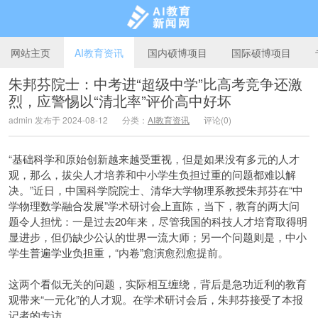
网站主页
AI教育资讯
国内硕博项目
国际硕博项目
朱邦芬院士：中考进“超级中学”比高考竞争还激
烈，应警惕以“清北率”评价高中好坏
AI教育新闻网
admin 发布于 2024-08-12
分类：
AI教育资讯
评论(0)
“基础科学和原始创新越来越受重视，但是如果没有多元的人才
观，那么，拔尖人才培养和中小学生负担过重的问题都难以解
决。”近日，中国科学院院士、清华大学物理系教授朱邦芬在“中
学物理数学融合发展”学术研讨会上直陈，当下，教育的两大问
题令人担忧：一是过去20年来，尽管我国的科技人才培育取得明
显进步，但仍缺少公认的世界一流大师；另一个问题则是，中小
学生普遍学业负担重，“内卷”愈演愈烈愈提前。
这两个看似无关的问题，实际相互缠绕，背后是急功近利的教育
观带来“一元化”的人才观。在学术研讨会后，朱邦芬接受了本报
记者的专访。