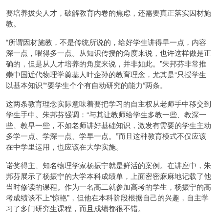
要培养拔尖人才，破解教育内卷的焦虑，还需要真正落实因材施
教。
“所谓因材施教，不是传统所说的，给好学生讲得早一点，内容
深一点，喂得多一点。从知识传授的角度来说，也许这样做是正
确的，但是从人才培养的角度来说，并非如此。”朱邦芬非常推
崇中国近代物理学奠基人叶企孙的教育理念，尤其是“只授学生
以基本知识”“要学生个个有自动研究的能力”两条。
这两条教育理念实际意味着要把学习的自主权从老师手中移交到
学生手中。朱邦芬强调：“与其让教师给学生多教一些、教深一
些、教早一些，不如老师讲好基础知识，激发有需要的学生主动
多学一点、学深一点、学早一点。”而且这种教育模式不仅应该
在中学里运用，也应该在大学实施。
诺奖得主、知名物理学家杨振宁就是鲜活的案例。在讲座中，朱
邦芬展示了杨振宁的大学本科成绩单，上面密密麻麻地记载了他
当时修读的课程。作为一名高二就参加高考的学生，杨振宁的高
考成绩谈不上“惊艳”，但他在本科阶段根据自己的兴趣，自主学
习了多门研究生课程，而且成绩都很不错。