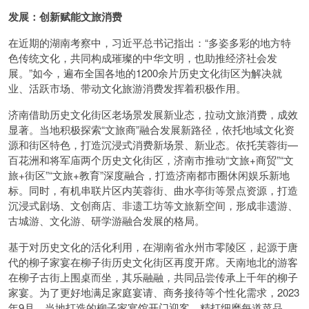
发展：创新赋能文旅消费
在近期的湖南考察中，习近平总书记指出：“多姿多彩的地方特
色传统文化，共同构成璀璨的中华文明，也助推经济社会发
展。”如今，遍布全国各地的1200余片历史文化街区为解决就
业、活跃市场、带动文化旅游消费发挥着积极作用。
济南借助历史文化街区老场景发展新业态，拉动文旅消费，成效
显著。当地积极探索“文旅商”融合发展新路径，依托地域文化资
源和街区特色，打造沉浸式消费新场景、新业态。依托芙蓉街—
百花洲和将军庙两个历史文化街区，济南市推动“文旅+商贸”“文
旅+街区”“文旅+教育”深度融合，打造济南都市圈休闲娱乐新地
标。同时，有机串联片区内芙蓉街、曲水亭街等景点资源，打造
沉浸式剧场、文创商店、非遗工坊等文旅新空间，形成非遗游、
古城游、文化游、研学游融合发展的格局。
基于对历史文化的活化利用，在湖南省永州市零陵区，起源于唐
代的柳子家宴在柳子街历史文化街区再度开席。天南地北的游客
在柳子古街上围桌而坐，其乐融融，共同品尝传承上千年的柳子
家宴。为了更好地满足家庭宴请、商务接待等个性化需求，2023
年9月，当地打造的柳子家宴馆开门迎客，精打细磨每道菜品，