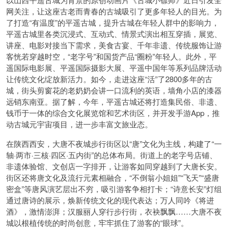
网关注，让这座古老而青春的古城吸引了更多年轻人的目光。为
了打造“有温度”的平遥古城，提升古城在年轻人群中的影响力，
平遥古城里各类沉浸式、互动式、情景式演出相互穿插，展览、
讲座、电影对接当下需求，美食古宴、千年非遗、传统服饰让游
客恍若穿越时空，“老字号”和国货产品“圈粉”年轻人。此外，平
遥国际电影展、平遥国际摄影大展、平遥中国年等系列品牌活动
让传统文化绽放新活力。如今，走进这座“活”了2800多年的古
城，街头剪窗花的老奶奶会讲一口流利的英语，墙角小店的漆器
远销东南亚。据了解，今年，平遥古城还将打造集民俗、非遗、
钱币于一体的综合文化展览馆和艺术街区，并开发手游App，推
动古城元宇宙项目，进一步丰富文旅业态。
在陕西西安，大唐不夜城步行街区以“唐”文化为主线，构建了“一
轴·两市·三核·四区·五内街”的总体布局。街道上的老字号店铺、
非遗体验馆、文创店一字排开，让游客如同穿越到了大唐长安。
街区还将唐文化及流行元素相融合，“不倒翁小姐姐”“飞天”“盛唐
密盒”等唐风演艺层出不穷，吸引游客争相打卡；“诗意长安”灯组
通过唐诗的展示，焕新传统文化的现代表达；万人同吟《将进
酒》，激情澎湃；汉服丽人穿行步行街，衣袂飘飘……大唐不夜
城以根植传统的时尚创意，牢牢抓住了游客的“眼球”。