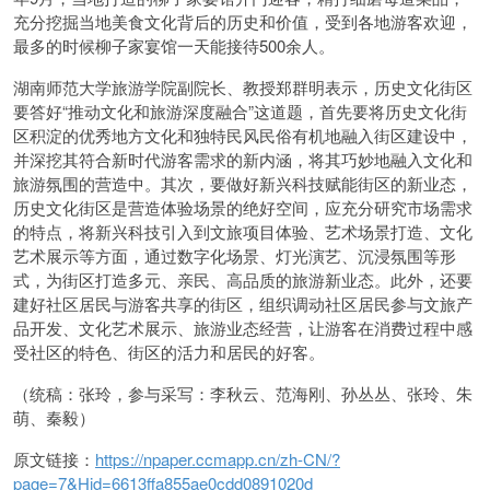
充分挖掘当地美食文化背后的历史和价值，受到各地游客欢迎，
最多的时候柳子家宴馆一天能接待500余人。
湖南师范大学旅游学院副院长、教授郑群明表示，历史文化街区
要答好“推动文化和旅游深度融合”这道题，首先要将历史文化街
区积淀的优秀地方文化和独特民风民俗有机地融入街区建设中，
并深挖其符合新时代游客需求的新内涵，将其巧妙地融入文化和
旅游氛围的营造中。其次，要做好新兴科技赋能街区的新业态，
历史文化街区是营造体验场景的绝好空间，应充分研究市场需求
的特点，将新兴科技引入到文旅项目体验、艺术场景打造、文化
艺术展示等方面，通过数字化场景、灯光演艺、沉浸氛围等形
式，为街区打造多元、亲民、高品质的旅游新业态。此外，还要
建好社区居民与游客共享的街区，组织调动社区居民参与文旅产
品开发、文化艺术展示、旅游业态经营，让游客在消费过程中感
受社区的特色、街区的活力和居民的好客。
（统稿：张玲，参与采写：李秋云、范海刚、孙丛丛、张玲、朱
萌、秦毅）
原文链接：
https://npaper.ccmapp.cn/zh-CN/?
page=7&Hid=6613ffa855ae0cdd0891020d