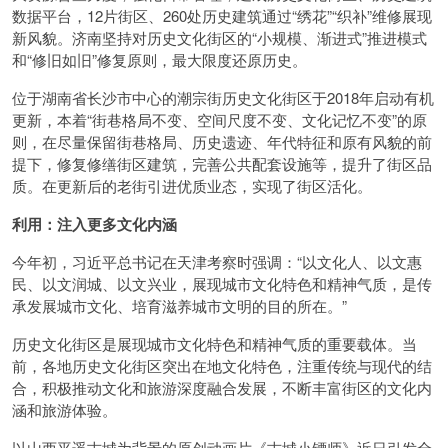
数据平台，12片街区、260处历史建筑通过“绣花”“织补”维修展现
新风貌。济南坚持对历史文化街区的“小规模、渐进式”推进模式
和“修旧如旧”修复原则，最大限度还原历史。
位于湖南省长沙市中心的潮宗街历史文化街区于2018年启动有机
更新，本着“街巷格局不变、空间尺度不变、文化记忆不变”的原
则，在尽量保留街巷格局、历史遗迹、年代特征和原有风貌的前
提下，修复修缮街区建筑，完善公共配套设施等，提升了街区品
质。在更新后的老街引进优质业态，实现了街区活化。
利用：注入更多文化内涵
今年初，习近平总书记在天津考察时强调：“以文化人、以文惠
民、以文润城、以文兴业，展现城市文化特色和精神气质，是传
承发展城市文化、培育滋养城市文明的目的所在。”
历史文化街区是展现城市文化特色和精神气质的重要载体。当
前，各地历史文化街区突出在地文化特色，注重传统与现代的结
合，积极推动文化和旅游深度融合发展，不断丰富街区的文化内
涵和旅游体验。
以山西平遥古城为背景的原创动画片《古城小镖师》近日引发全