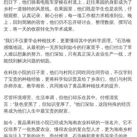
烈日下，他们骑着电瓶车穿梭在村道上，赶往果园的身影成为了
乡村一道独特的风景线。在果园里，他们既是学生也是农民，仔
细观察、认真记录、耐心分析，每一项工作都力求精准到位。晚
上，回到简陋的宿舍，他们仍不忘开研讨会、整理数据、撰写论
文，将一天的收获转化为学术成果。
“我们不仅要学会种植技术，更要懂得其中的科学原理。”石浩楠
感慨地说。从最初的一无所知到如今的行家里手，他们付出了常
人难以想象的努力。他们深知，只有真正深入农业生产一线，才
能找到解决问题的钥匙。
在科技小院的日子里，他们与村民们同吃同住同劳动，不仅学到
了宝贵的种植经验，更将科学知识普及给了乡亲们。他们与村民
亦师亦友、教学相长，共同推动了黄晶果种植技术的提升。
尽管环境艰苦、生活单调，但他们却乐在其中。付维清笑
言：“肤色变黑了，但知识变厚了。”他们深知，这段特殊的经历
将成为他们人生中最宝贵的财富。
如今，黄晶果科技小院已经成为海南农业科研的一张名片。它不
仅培养了一批热爱农业、懂得农业的复合型人才，更为海南乡村
振兴注入了新的动力。而付维清、石浩楠和黄发磊等学子的故