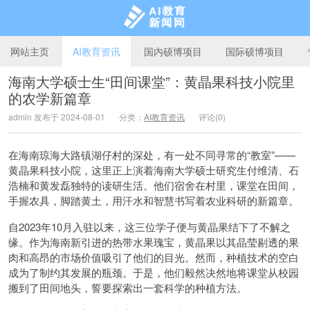
网站主页
AI教育资讯
国内硕博项目
国际硕博项目
海南大学硕士生“田间课堂”：黄晶果科技小院里
的农学新篇章
AI教育新闻网
admin 发布于 2024-08-01
分类：
AI教育资讯
评论(0)
在海南琼海大路镇湖仔村的深处，有一处不同寻常的“教室”——
黄晶果科技小院，这里正上演着海南大学硕士研究生付维清、石
浩楠和黄发磊独特的读研生活。他们宿舍在村里，课堂在田间，
手握农具，脚踏黄土，用汗水和智慧书写着农业科研的新篇章。
自2023年10月入驻以来，这三位学子便与黄晶果结下了不解之
缘。作为海南新引进的热带水果瑰宝，黄晶果以其晶莹剔透的果
肉和高昂的市场价值吸引了他们的目光。然而，种植技术的空白
成为了制约其发展的瓶颈。于是，他们毅然决然地将课堂从校园
搬到了田间地头，誓要探索出一套科学的种植方法。