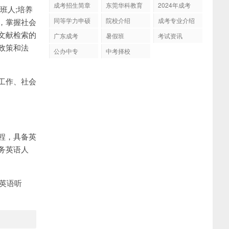
成考招生简章
东莞华科教育
2024年成考
班人;培养
同等学力申硕
院校介绍
成考专业介绍
，掌握社会
文献检索的
广东成考
暑假班
考试资讯
政策和法
公办中专
中考择校
工作、社会
程，具备英
务英语人
务英语听