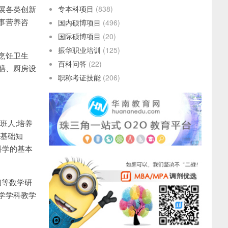
展各类创新
专本科项目
(838)
事营养咨
国内硕博项目
(496)
国际硕博项目
(20)
振华职业培训
(125)
烹饪卫生
百科问答
(22)
膳、厨房设
职称考证技能
(206)
班人;培养
的基础知
科学的基本
初等数学研
学学科教学