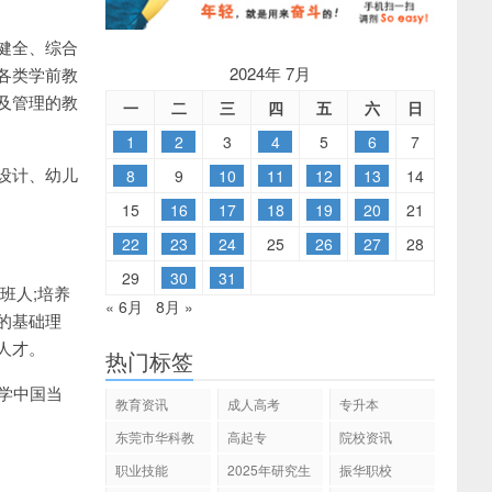
健全、综合
2024年 7月
各类学前教
及管理的教
一
二
三
四
五
六
日
1
2
3
4
5
6
7
设计、幼儿
8
9
10
11
12
13
14
15
16
17
18
19
20
21
22
23
24
25
26
27
28
29
30
31
班人;培养
« 6月
8月 »
的基础理
人才。
热门标签
学中国当
教育资讯
成人高考
专升本
东莞市华科教
高起专
院校资讯
育
职业技能
2025年研究生
振华职校
招生