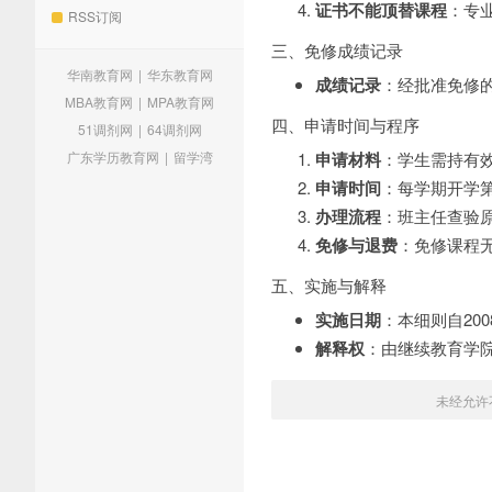
证书不能顶替课程
：专
RSS订阅
三、免修成绩记录
华南教育网
|
华东教育网
成绩记录
：经批准免修
MBA教育网
|
MPA教育网
四、申请时间与程序
51调剂网
|
64调剂网
广东学历教育网
|
留学湾
申请材料
：学生需持有
申请时间
：每学期开学
办理流程
：班主任查验
免修与退费
：免修课程
五、实施与解释
实施日期
：本细则自20
解释权
：由继续教育学
未经允许