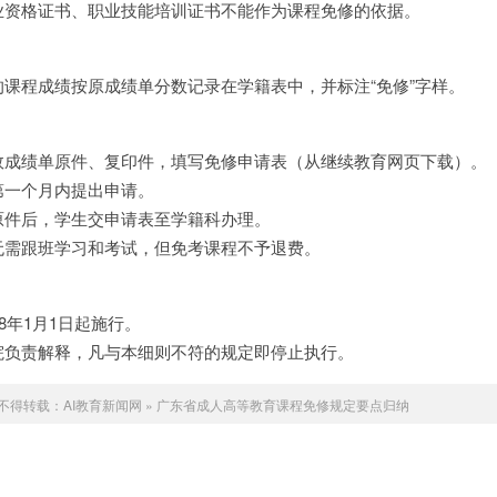
业资格证书、职业技能培训证书不能作为课程免修的依据。
的课程成绩按原成绩单分数记录在学籍表中，并标注“免修”字样。
效成绩单原件、复印件，填写免修申请表（从继续教育网页下载）。
第一个月内提出申请。
原件后，学生交申请表至学籍科办理。
无需跟班学习和考试，但免考课程不予退费。
08年1月1日起施行。
院负责解释，凡与本细则不符的规定即停止执行。
不得转载：
AI教育新闻网
»
广东省成人高等教育课程免修规定要点归纳