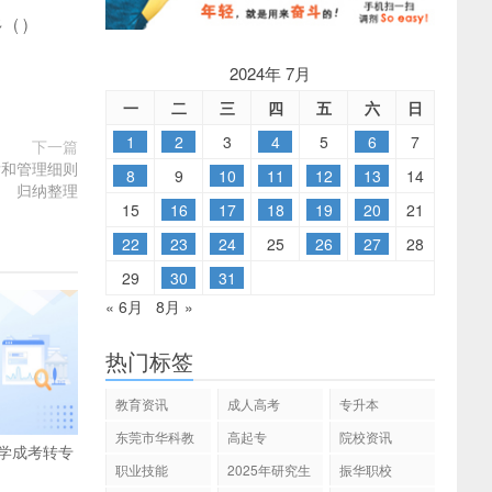
多
(
)
2024年 7月
一
二
三
四
五
六
日
1
2
3
4
5
6
7
下一篇
发和管理细则
8
9
10
11
12
13
14
归纳整理
15
16
17
18
19
20
21
22
23
24
25
26
27
28
29
30
31
« 6月
8月 »
热门标签
教育资讯
成人高考
专升本
东莞市华科教
高起专
院校资讯
学成考转专
育
职业技能
2025年研究生
振华职校
招生