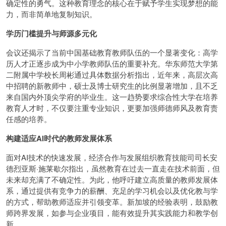
确定性的勇气。这种教育理念的核心在于赋予学生实现梦想的能
力，而非简单地复制知识。
学历门槛提升与师源多元化
会议还揭示了当前中国基础教育教师队伍的一个显著变化：高学
历人才正逐步成为中小学教师队伍的重要补充。华东师范大学第
二附属中学校长周彬通过具体数据分析指出，近年来，高层次高
中招聘的新教师中，硕士及博士研究生的比例显著增加，且不乏
来自国内外顶尖学府的毕业生。这一趋势要求综合性大学在培养
教育人才时，不仅要注重专业知识，更要加强师德师风及教育责
任感的培养。
构建适应AI时代的教师发展体系
面对AI技术的快速发展，经济合作与发展组织教育技能司司长安
德烈亚斯·施莱歇尔指出，虽然教育在过去一直走在技术前面，但
未来却充满了不确定性。为此，他呼吁建立高质量的教师发展体
系，通过提供有竞争力的薪酬、充足的学习机会以及优化教与学
的方式，帮助教师适应并引领变革。新加坡的经验表明，鼓励教
师跨界发展，如参与企业项目，能有效提升其实践能力和教学创
新。