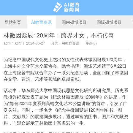
网站主页
AI教育资讯
国内硕博项目
国际硕博项目
林徽因诞辰120周年：跨界才女，不朽传奇
admin 发布于 2024-06-27
分类：
AI教育资讯
评论(0)
AI教育新闻网
为纪念中国现代文化史上杰出的女性代表林徽因诞辰120周年，
上海中外文化艺术交流协会、隐舍书院、海派艺术馆于6月22日
在上海隐舍书院联合举办了一系列纪念活动，全面回顾了林徽因
在文学、建筑、艺术等领域的卓越贡献。
活动中，华东师范大学中国现代思想文化研究所研究员、历史系
教授许纪霖发表了题为《纪念林徽因诞辰120周年》的讲座，作
为“隐舍2024年度系列高端文化艺术公益讲座”的首讲，引发了广
泛关注。同时，一场名为《纪念林徽因诞辰120周年图书、图
片、文献展》的展览同步展出，通过丰富的图书、图片和文献资
料，向观众展示了林徽因丰富多彩的一生。