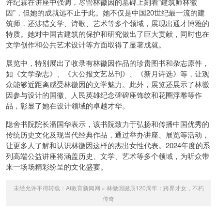
许纪霖在讲座中强调，尽管林徽因的墓碑上刻着“建筑师林徽
因”，但她的成就远不止于此。她不仅是中国20世纪最一流的建
筑师，还涉猎文学、诗歌、艺术等多个领域，展现出通才博雅的
特质。她对中国古建筑的保护和研究做出了巨大贡献，同时也在
文学创作和公共艺术设计等方面取得了显著成就。
展览中，特别展出了收录有林徽因作品的珍贵图书和杂志原件，
如《文学杂志》、《大公报文艺丛刊》、《新月诗选》等，让观
众能够近距离感受林徽因的文学魅力。此外，展览还展示了林徽
因参与设计的国徽、人民英雄纪念碑碑座饰纹和花圈浮雕等作
品，彰显了她在设计领域的卓越才华。
隐舍书院院长潘国华表示，该书院致力于弘扬和传播中国优秀的
传统历史文化及现当代经典作品，通过举办讲座、展览等活动，
让更多人了解和认识林徽因这样的杰出女性代表。2024年度的系
列高端公益讲座将涵盖历史、文学、艺术等多个领域，为听众带
来一场场精彩纷呈的文化盛宴。
未经允许不得转载：
AI教育新闻网
»
林徽因诞辰120周年：跨界才女，不朽
传奇