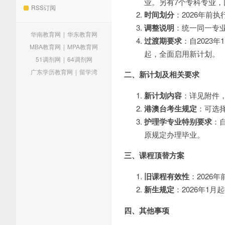
业。另有7个专科专业
RSS订阅
时间划分
：2026年前
调整说明
：统一同一专
华南教育网
|
华东教育网
过渡期要求
：自2023年
MBA教育网
|
MPA教育网
起，全面启用新计划。
51调剂网
|
64调剂网
广东学历教育网
|
留学湾
二、新计划及相关要求
新计划内容
：详见附件
港澳台考生规定
：可选
护理学专业特别要求
：自
原规定办理毕业。
三、课程顶替方案
旧课程有效性
：2026
新生规定
：2026年1
四、其他事项