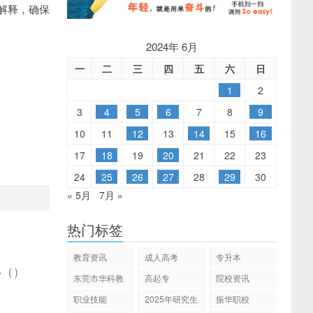
解释，确保
2024年 6月
一
二
三
四
五
六
日
1
2
3
4
5
6
7
8
9
10
11
12
13
14
15
16
17
18
19
20
21
22
23
24
25
26
27
28
29
30
« 5月
7月 »
热门标签
教育资讯
成人高考
专升本
多
(
)
东莞市华科教
高起专
院校资讯
育
职业技能
2025年研究生
振华职校
招生