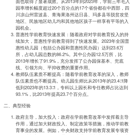
面也取得了显著成效。从2013年到2023年，学前三年毛入
园率增长幅度超过20个百分点的17个省份都在中西部，四
川凉山州雷波县、青海果洛州达日县、玛多县等脱贫攻坚
地区、民族地区幼儿均和其他地区孩子一样享有平等的入
园机会。
普惠性学前教育快速发展：随着政府对学前教育投入的持
续加大，普惠性学前教育得到了快速发展。2023年全国普
惠性幼儿园（包括公办园和普惠性民办园）达到23.6万
所，占幼儿园总数的86.2%。其中公办园12.5万所，比
2013年增长了91.9%，充分发挥了公办园保基本、兜底
线、引领方向、平抑收费的重要作用。
教师队伍素质不断提高：随着学前教育改革的深入，教师
队伍素质也不断提高。幼儿园生师比从2013年的23.4∶1降
低到2023年的13.3∶1，专科以上园长和专任教师占比达到
93.1%，比2013年提高23.7个百分点。
二、典型经验
政府主导，加大投入：政府在学前教育改革中发挥着主导
作用，通过加大财政投入、制定政策等措施，推动学前教
育事业的发展。例如，中央财政支持学前教育发展专项资