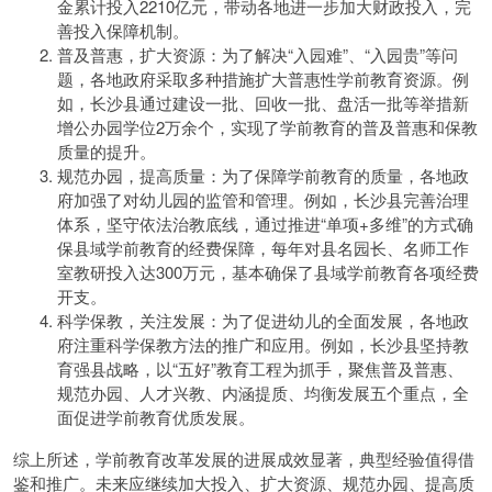
金累计投入2210亿元，带动各地进一步加大财政投入，完
善投入保障机制。
普及普惠，扩大资源：为了解决“入园难”、“入园贵”等问
题，各地政府采取多种措施扩大普惠性学前教育资源。例
如，长沙县通过建设一批、回收一批、盘活一批等举措新
增公办园学位2万余个，实现了学前教育的普及普惠和保教
质量的提升。
规范办园，提高质量：为了保障学前教育的质量，各地政
府加强了对幼儿园的监管和管理。例如，长沙县完善治理
体系，坚守依法治教底线，通过推进“单项+多维”的方式确
保县域学前教育的经费保障，每年对县名园长、名师工作
室教研投入达300万元，基本确保了县域学前教育各项经费
开支。
科学保教，关注发展：为了促进幼儿的全面发展，各地政
府注重科学保教方法的推广和应用。例如，长沙县坚持教
育强县战略，以“五好”教育工程为抓手，聚焦普及普惠、
规范办园、人才兴教、内涵提质、均衡发展五个重点，全
面促进学前教育优质发展。
综上所述，学前教育改革发展的进展成效显著，典型经验值得借
鉴和推广。未来应继续加大投入、扩大资源、规范办园、提高质