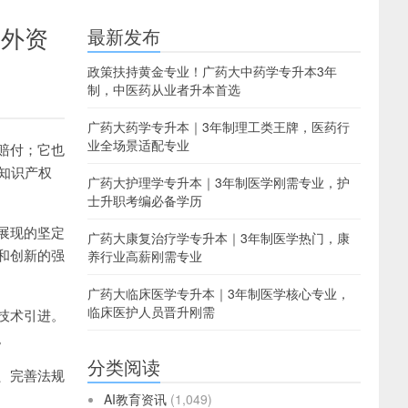
成外资
最新发布
政策扶持黄金专业！广药大中药学专升本3年
制，中医药从业者升本首选
广药大药学专升本｜3年制理工类王牌，医药行
业全场景适配专业
赔付；它也
知识产权
广药大护理学专升本｜3年制医学刚需专业，护
士升职考编必备学历
展现的坚定
广药大康复治疗学专升本｜3年制医学热门，康
和创新的强
养行业高薪刚需专业
广药大临床医学专升本｜3年制医学核心专业，
临床医护人员晋升刚需
技术引进。
。
分类阅读
、完善法规
AI教育资讯
(1,049)