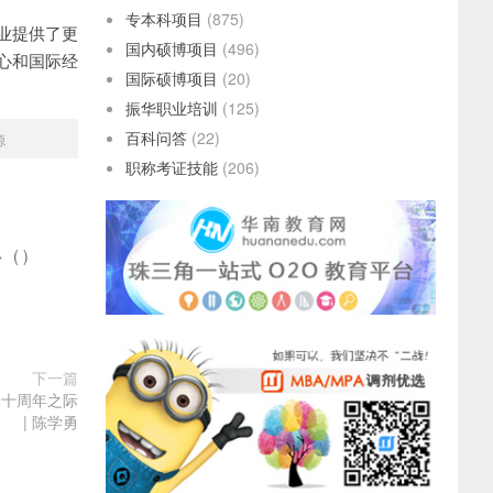
专本科项目
(875)
业提供了更
国内硕博项目
(496)
心和国际经
国际硕博项目
(20)
振华职业培训
(125)
百科问答
(22)
源
职称考证技能
(206)
多
(
)
下一篇
二十周年之际
| 陈学勇