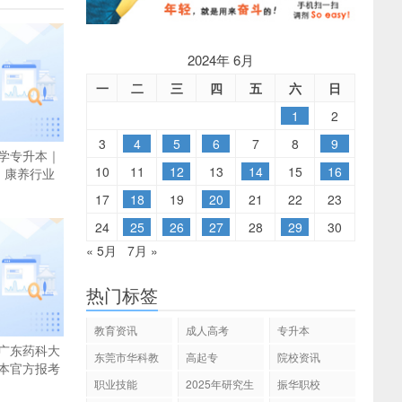
2024年 6月
一
二
三
四
五
六
日
1
2
3
4
5
6
7
8
9
学专升本｜
10
11
12
13
14
15
16
，康养行业
17
18
19
20
21
22
23
24
25
26
27
28
29
30
« 5月
7月 »
热门标签
教育资讯
成人高考
专升本
广东药科大
东莞市华科教
高起专
院校资讯
本官方报考
育
职业技能
2025年研究生
振华职校
招生