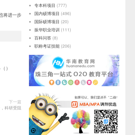
专本科项目
(777)
国内硕博项目
(496)
也将进一步
国际硕博项目
(20)
振华职业培训
(111)
百科问答
(8)
职称考证技能
(206)
多
(
)
下一篇
击，科研受阻