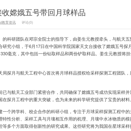
接收嫦娥五号带回月球样品
AI教育资讯
评论(0)
）的科研团队在邓宗全院士的指导下，由姜生元教授牵头，与航天五
合研究小组，于6月17日在中国科学院国家天文台接收了嫦娥五号探
1330毫克，其中包括一份钻取样品和两份铲取样品。姜生元教授将
天局探月与航天工程中心首次将月球样品授权给采样探测工程团队，
前已与航天工业部门紧密合作，共同确保了嫦娥五号成功实现采样并
国在探月工程中的重大突破，也为未来的科学研究提供了宝贵的材料
建一个跨学科、校企合作的科研小组，专注于月球采样探测工程中的
理特性分析、采样工具与月壤相互作用的机理、月壤中水冰物质的模
控等多个方面取得创新性的研究成果。这些研究将为我国在星球采样