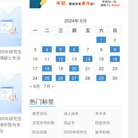
2024年 6月
一
二
三
四
五
六
日
1
2
3
4
5
6
7
8
9
25年研究生
增硕士专业
10
11
12
13
14
15
16
17
18
19
20
21
22
23
24
25
26
27
28
29
30
« 5月
7月 »
热门标签
教育资讯
成人高考
专升本
25年研究生
东莞市华科教
高起专
院校资讯
增学院与专
育
目
职业技能
2025年研究生
振华职校
招生