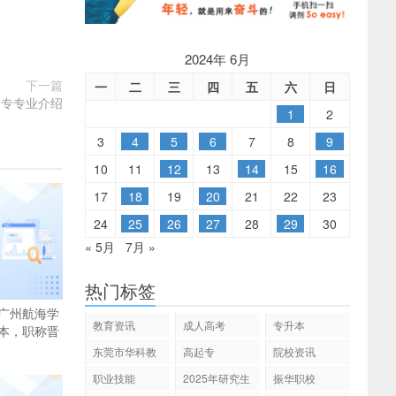
2024年 6月
下一篇
一
二
三
四
五
六
日
起专专业介绍
1
2
3
4
5
6
7
8
9
10
11
12
13
14
15
16
17
18
19
20
21
22
23
24
25
26
27
28
29
30
« 5月
7月 »
热门标签
广州航海学
教育资讯
成人高考
专升本
本，职称晋
东莞市华科教
高起专
院校资讯
育
职业技能
2025年研究生
振华职校
招生