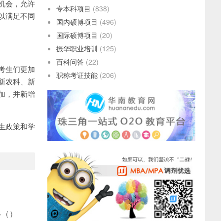
机会，允许
专本科项目
(838)
以满足不同
国内硕博项目
(496)
国际硕博项目
(20)
振华职业培训
(125)
百科问答
(22)
考生们更加
职称考证技能
(206)
新农科、新
加，并新增
生政策和学
多
(
)