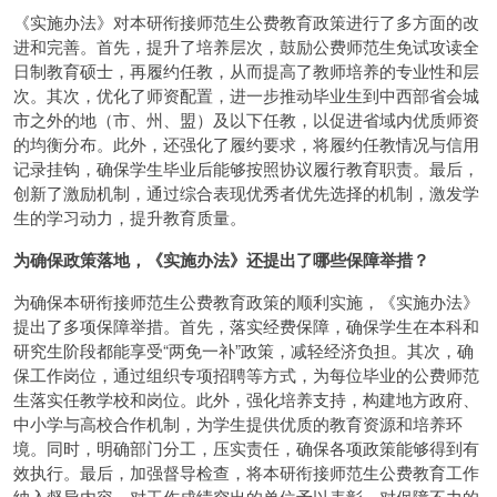
《实施办法》对本研衔接师范生公费教育政策进行了多方面的改
进和完善。首先，提升了培养层次，鼓励公费师范生免试攻读全
日制教育硕士，再履约任教，从而提高了教师培养的专业性和层
次。其次，优化了师资配置，进一步推动毕业生到中西部省会城
市之外的地（市、州、盟）及以下任教，以促进省域内优质师资
的均衡分布。此外，还强化了履约要求，将履约任教情况与信用
记录挂钩，确保学生毕业后能够按照协议履行教育职责。最后，
创新了激励机制，通过综合表现优秀者优先选择的机制，激发学
生的学习动力，提升教育质量。
为确保政策落地，《实施办法》还提出了哪些保障举措？
为确保本研衔接师范生公费教育政策的顺利实施，《实施办法》
提出了多项保障举措。首先，落实经费保障，确保学生在本科和
研究生阶段都能享受“两免一补”政策，减轻经济负担。其次，确
保工作岗位，通过组织专项招聘等方式，为每位毕业的公费师范
生落实任教学校和岗位。此外，强化培养支持，构建地方政府、
中小学与高校合作机制，为学生提供优质的教育资源和培养环
境。同时，明确部门分工，压实责任，确保各项政策能够得到有
效执行。最后，加强督导检查，将本研衔接师范生公费教育工作
纳入督导内容，对工作成绩突出的单位予以表彰，对保障不力的