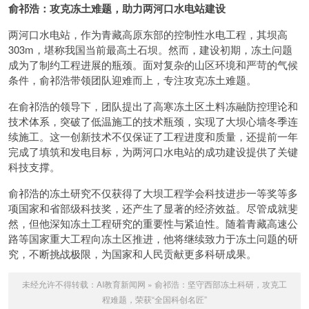
俞祁浩：攻克冻土难题，助力两河口水电站建设
两河口水电站，作为青藏高原东部的控制性水电工程，其坝高
303m，堪称我国当前最高土石坝。然而，建设初期，冻土问题
成为了制约工程进展的瓶颈。面对复杂的山区环境和严苛的气候
条件，俞祁浩带领团队迎难而上，专注攻克冻土难题。
在俞祁浩的领导下，团队提出了高寒冻土区土料冻融防控理论和
技术体系，突破了低温施工的技术瓶颈，实现了大坝心墙冬季连
续施工。这一创新技术不仅保证了工程进度和质量，还提前一年
完成了填筑和发电目标，为两河口水电站的成功建设提供了关键
科技支撑。
俞祁浩的冻土研究不仅获得了大坝工程学会科技进步一等奖等多
项国家和省部级科技奖，还产生了显著的经济效益。尽管成就斐
然，但他深知冻土工程研究的重要性与紧迫性。随着青藏高速公
路等国家重大工程向冻土区推进，他将继续致力于冻土问题的研
究，不断挑战极限，为国家和人民贡献更多科研成果。
未经允许不得转载：
AI教育新闻网
»
俞祁浩：坚守西部冻土科研，攻克工
程难题，荣获“全国科创名匠”