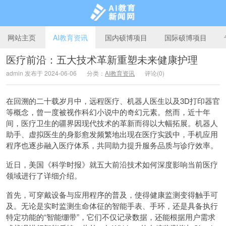
网站主页
AI教育资讯
国内硕博项目
国际硕博项目
医疗前沿：五大技术革新重塑未来健康护理
admin 发布于 2024-06-06
分类：
AI教育资讯
评论(0)
AI教育新闻网
在回溯的二十载岁月中，远程医疗、机器人医生以及3D打印器官
等概念，曾一度被视作科幻小说中的奇幻元素。然而，近十年
间，医疗卫生的疆界因现代技术的革新而得以大幅拓展。机器人
助手、虚拟医生的身影愈发频繁地出现在医疗实践中，手机应用
程序也逐步融入医疗体系，共同助力提升服务品质与诊疗效率。
近日，美国《科学时报》就五大前沿技术如何深度影响当前医疗
领域进行了详细介绍。
首先，可穿戴设备与应用程序的普及，使得健康监测变得触手可
及。无论是实时监测生命体征的智能手表、手环，还是具备执行
特定功能的“智能绷带”，它们不仅记录数据，还能根据用户需求