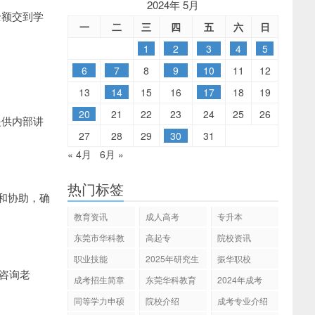
2024年 5月
全额交到学
一
二
三
四
五
六
日
1
2
3
4
5
6
7
8
9
10
11
12
13
14
15
16
17
18
19
20
21
22
23
24
25
26
提供内部讲
27
28
29
30
31
« 4月
6月 »
热门标签
和协助，确
教育资讯
成人高考
专升本
东莞市华科教
高起专
院校资讯
育
职业技能
2025年研究生
振华职校
招生
咨询老
成考招生简章
东莞华科教育
2024年成考
同等学力申硕
院校介绍
成考专业介绍