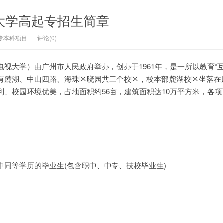
放大学高起专招生简章
专本科项目
评论(0)
视大学）由广州市人民政府举办，创办于1961年，是一所以教育“互
有麓湖、中山四路、海珠区晓园共三个校区，校本部麓湖校区坐落在
利、校园环境优美，占地面积约56亩，建筑面积达10万平方米，各
中同等学历的毕业生(包含职中、中专、技校毕业生)