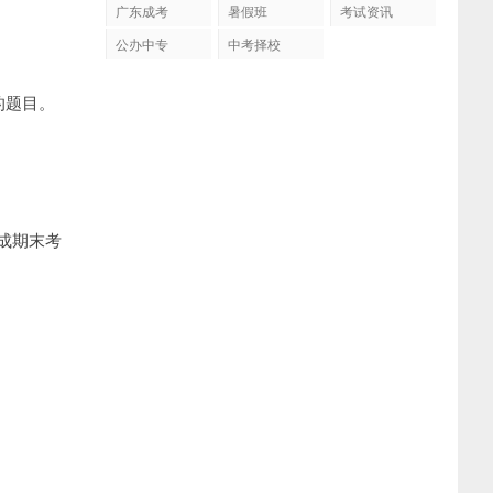
广东成考
暑假班
考试资讯
公办中专
中考择校
的题目。
成期末考