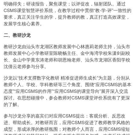
明确得失；研读报告，聚焦课堂；以评促改，辐射团队。通过
CSMS课堂智慧评价系统，在教学过程中贯彻“教-学-评”一致性的
要求，真正关注学生的学，提升教师的教，真正打造高效课堂，
发展学生核心素养。
二、教研沙龙
教研沙龙由汕头市龙湖区教师发展中心林惠莉老师主持，汕头市
教师发展中心小学教研室陈晓畅主任、金中海湾学校朱潇剑副校
长、金山中学黄东涛老师和胡恩翰老师、汕头市龙湖区香阳学校
沈倩云老师参与分享。
沙龙以“技术支撑数字化教研 精准促进师生成长”为主题，分别从
教师个人、学校、学科教研等三个角度、围绕“应用CSMS的基本
态度”“应用CSMS的作用”“应用CSMS的课堂导向”展开深入交流
探讨。在思想碰撞中，参会教师对CSMS课堂评价系统有了更深
的了解。
参与沙龙分享的嘉宾们对应用CSMS提出：客观分析、反思改
进、帮助成长。对教研而言，应用CSMS促进了教师教学风格的
成型，形成浓厚的教研氛围；对教师个人而言，应用CSMS缩短