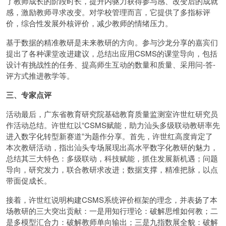
了教师成长的阶段时长，提升内驱力获得参与感、改变后的成就
感，激励教师寻求改变。对学校管理而言，它提供了多指标评
价，综合性发展外核评价，减少教师的情绪压力。
基于数据的精准教研是未来教研的方向。参与沙龙分享的嘉宾们
提出了各种课堂改进建议，总结出应用CSMS的课堂导向，包括
设计有挑战性的任务、提高师生互动的数量和质量、采用问-答-
评方式推进教学等。
三、专家点评
活动最后，广东省教育研究院基础教育质量监测室许世红研究员
作活动总结。许世红以“CSMS赋能，助力汕头多级联动教研率先
进入数字化转型新赛道”为题作分享。首先，许世红高度肯定了
本次教研活动，指出汕头专场展现出高水平数字化教研的魅力，
总结其三大特色：多级联动，科技赋能，抓住发展新机遇；问题
导向，研究发力，联合教研求改进；数据支撑，精准把脉，以点
带面促成长。
接着，许世红说明构建CSMS系统评价框架的理念，并表扬了本
场教研的三大突出贡献：一是用知行理论：破解思维如何教；二
是多模型汇合力：破解教师单向输出；三是九指数展全貌：破解