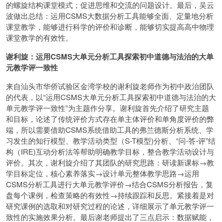
的螺旋结构课堂模式；促进思维和交流的问题设计。最后，吴云
波做出总结：运用CSMS大数据分析工具能够全面、定量地分析
课堂教学，能够进行科学的评价和诊断，能够切实提高高中物理
课堂教学的有效性。
谢利旋：运用CSMS大单元分析工具探索初中道德与法治的大单
元教学评一致性
来自汕头市华侨试验区金湾学校的谢利旋老师作为初中政治团队
的代表，以“运用CSMS大单元分析工具探索初中道德与法治的大
单元教学评一致性”为主题作分享。谢利旋首先介绍了研究主题
和目标，论述了传统评价方式存在单主体评价和单角度评价的弊
端，所以需要借助CSMS系统借助工具的弗兰德斯分析系统、学
习发生的知行模型、教学活动类型（S-T模型)分析、“问-答-评”结
构（IRE)互动分析法等帮助明确教学目标，整合教学活动设计与
评价。其次，谢利旋介绍了其团队的研究思路：研读新课标→教
学目标定位，核心素养落实→设计单元整体教学思路→运用
CSMS分析工具进行大单元教学评价→结合CSMS分析报告，复
盘每个课例，检查策略的有效性→持续跟踪和反思。紧接着是对
研究课例的选取和对研究过程的论述，详细展示了单元教学评一
致性的实施效果分析。最后谢老师提出了三点启示：数据赋能，