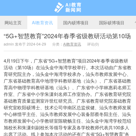
网站主页
AI教育资讯
国内硕博项目
国际硕博项目
“5G+智慧教育”2024年春季省级教研活动第10场
admin 发布于 2024-04-29
分类：
AI教育资讯
评论(0)
AI教育新闻网
4月19日下午，广东省“5G+智慧教育”项目2024年春季省级教研
活动（第10场）在汕头金中海湾学校举行。本次活动由广东省教
育研究院主办，汕头金中海湾学校承办，汕头市教师发展中心、
广东省基础教育高中地理学科教研基地（汕头）、广东省基础教
育高中物理学科教研基地（汕头）、广东省中小学林惠莉名师工
作室、广东省中小学朱潇剑名师工作室协办。广东省教育研究院
基础教育质量监测室许世红研究员、广东省教育研究院基础教育
研究室欧阳硕博士、技术公司华南区总监侯健、汕头市教师发展
中心林惜平主任、汕头市教师发展中心装备部蔡冬阳主任、汕头
市教师发展中心小学教研室陈晓畅主任、汕头金中海湾学校范绍
旭校长和朱潇剑副校长等领导专家及各学校教师代表共100多人
出席了活动。线上参加本次活动的还有广东省“5G+智慧教育”各