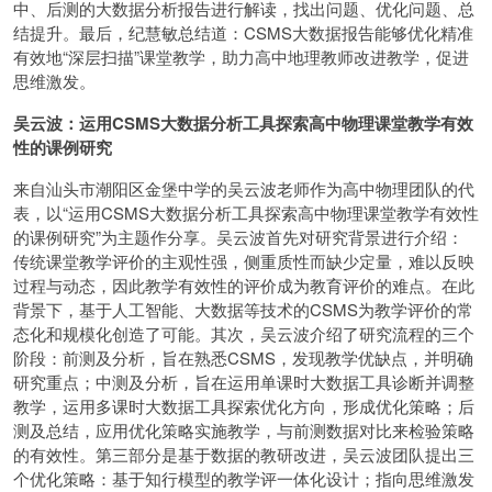
中、后测的大数据分析报告进行解读，找出问题、优化问题、总
结提升。最后，纪慧敏总结道：CSMS大数据报告能够优化精准
有效地“深层扫描”课堂教学，助力高中地理教师改进教学，促进
思维激发。
吴云波：运用CSMS大数据分析工具探索高中物理课堂教学有效
性的课例研究
来自汕头市潮阳区金堡中学的吴云波老师作为高中物理团队的代
表，以“运用CSMS大数据分析工具探索高中物理课堂教学有效性
的课例研究”为主题作分享。吴云波首先对研究背景进行介绍：
传统课堂教学评价的主观性强，侧重质性而缺少定量，难以反映
过程与动态，因此教学有效性的评价成为教育评价的难点。在此
背景下，基于人工智能、大数据等技术的CSMS为教学评价的常
态化和规模化创造了可能。其次，吴云波介绍了研究流程的三个
阶段：前测及分析，旨在熟悉CSMS，发现教学优缺点，并明确
研究重点；中测及分析，旨在运用单课时大数据工具诊断并调整
教学，运用多课时大数据工具探索优化方向，形成优化策略；后
测及总结，应用优化策略实施教学，与前测数据对比来检验策略
的有效性。第三部分是基于数据的教研改进，吴云波团队提出三
个优化策略：基于知行模型的教学评一体化设计；指向思维激发