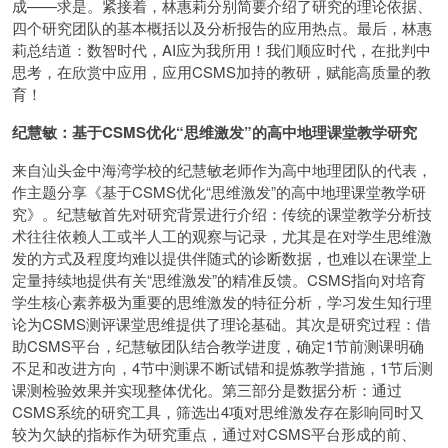
成——求是。紧接着，林惠莉分别简要介绍了研究的理论依据、
四个研究团队的基本概括以及分析报告的应用热点。最后，林惠
莉总结道：数智时代，AI应为我所用！我们顺应时代，在批判中
思考，在欣赏中应用，应用CSMS加持的教研，赋能高质量的教
育！
纪慧敏：基于CSMS优化“思维激发”的高中地理课堂教学研究
来自汕头金中海湾学校的纪慧敏老师作为高中地理团队的代表，
作主题分享《基于CSMS优化“思维激发”的高中地理课堂教学研
究》。纪慧敏首先对研究背景进行介绍：传统的课堂教学分析技
术往往依赖人工或半人工的观察与记录，尤其是在对学生思维激
发的方式及程度均难以提供伴随式的诊断数据，也难以在课堂上
定量持续地提供有关“思维激发”的精准反馈。CSMS指向对培育
学生核心素养极为重要的思维激发的特征分析，学习发生知行理
论为CSMS测评课堂思维提供了理论基础。其次是研究过程：借
助CSMS平台，纪慧敏团队结合教学进度，确定1节前测课明确
不足和改进方向，4节中测课不断试错和提炼教学措施，1节后测
课测检验效果并实现整体优化。第三部分是数据分析：通过
CSMS系统的研究工具，筛选出4项对思维激发存在影响同时又
较为欠缺的指标作为研究重点，通过对CSMS平台形成的前、