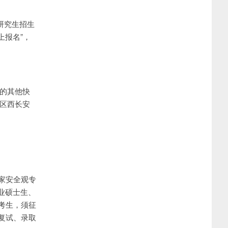
国研究生招生
“网上报名”，
室的其他快
安区西长安
家安全观专
业硕士生、
考生，须征
复试、录取