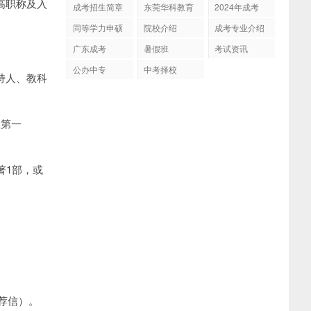
高职称及入
成考招生简章
东莞华科教育
2024年成考
同等学力申硕
院校介绍
成考专业介绍
广东成考
暑假班
考试资讯
公办中专
中考择校
持人、教科
奖第一
著1部，或
荐信）。