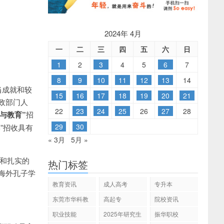
2024年 4月
一
二
三
四
五
六
日
1
2
3
4
5
6
7
8
9
10
11
12
13
14
当成就和较
15
16
17
18
19
20
21
政部门人
22
23
24
25
26
27
28
与教育”
招
29
30
”招收具有
« 3月
5月 »
养和扎实的
热门标签
海外孔子学
教育资讯
成人高考
专升本
东莞市华科教
高起专
院校资讯
育
职业技能
2025年研究生
振华职校
招生