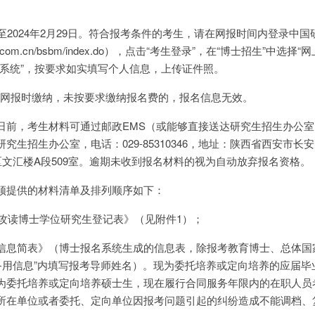
28日至2024年2月29日。符合报考条件的考生，请在网报时间内登录中
si.com.cn/bsbm/index.do），点击“考生登录”，在“博士招生”中选择
集系统”，按要求如实填写个人信息，上传证件照。
元，网报时缴纳，未按要求缴纳报名费的，报名信息无效。
3月5日前，考生材料可通过邮政EMS（或能够直接送达研究生招生办公
生招生办公室，电话：029-85310346，地址：陕西省西安市长
区文汇楼A段509室。逾期未收到报名材料的视为自动放弃报名资格。
须提供的材料清单及排列顺序如下：
考攻读博士学位研究生登记表》（见附件1）；
信息简表》（博士报名系统生成的信息表，除报考教育博士、总体国
“备用信息”内填写报考导师姓名）。现为委托培养或定向培养的应届毕
为委托培养或定向培养硕士生，现在履行合同服务年限内的在职人员
所在单位或者委托、定向单位因报考问题引起的纠纷造成不能调档、