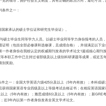
产党的领导，拥护社会主义制度，具有正确的政治方向，遵纪守法，
列条件之一：
取得国家承认的硕士学位证和研究生毕业证）。
达到与硕士毕业生同等学力人员。以硕士毕业同等学力身份报考的人员
绩证明（包括全部必修课和选修课，且成绩合格），并须满足以下业
第一作者身份在我校认定的权威期刊发表的学术论文1篇或核心期刊
究等本职工作中已主持过省部级及以上级别科研课题等成果，或近五
级别奖励。
条件之一：全国大学英语六级425分及以上（5年内有效）；本科或硕
且获得国家英语专业四级及以上等级考试合格证书；在相应英语国家
及以上（5年内有效）；雅思成绩6分及以上（5年内有效）；新GRE考试V
效)；近3年内以第一作者身份发表全英文学术论文。