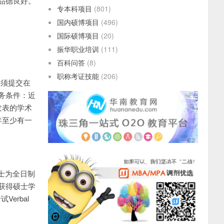
品德良好。
专本科项目
(801)
国内硕博项目
(496)
国际硕博项目
(20)
振华职业培训
(111)
百科问答
(8)
职称考证技能
(206)
，须提交在
务条件：近
发表的学术
年至少有一
士为全日制
获得硕士学
erbal