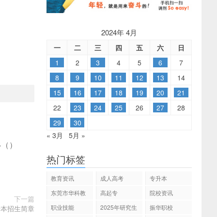
2024年 4月
一
二
三
四
五
六
日
1
2
3
4
5
6
7
8
9
10
11
12
13
14
15
16
17
18
19
20
21
22
23
24
25
26
27
28
29
30
« 3月
5月 »
多
(
)
热门标签
教育资讯
成人高考
专升本
东莞市华科教
高起专
院校资讯
下一篇
育
职业技能
2025年研究生
振华职校
升本招生简章
招生