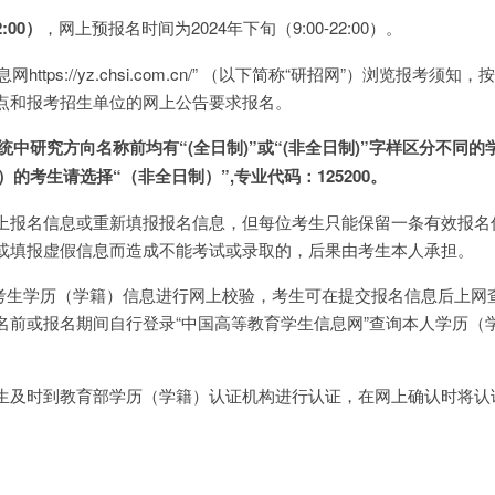
:00）
，网上预报名时间为2024年下旬（9:00-22:00）。
ttps://yz.chsi.com.cn/” （以下简称“研招网”）浏览报考须知
点和报考招生单位的网上公告要求报名。
系统中研究方向名称前均有“
(
全日制
)”
或“
(
非全日制
)
”字样区分不同的
）的考生请选择“（非全日制）”
,
专业代码：
125200
。
上报名信息或重新填报报名信息，但每位考生只能保留一条有效报名
或填报虚假信息而造成不能考试或录取的，后果由考生本人承担。
对考生学历（学籍）信息进行网上校验，考生可在提交报名信息后上网
名前或报名期间自行登录“中国高等教育学生信息网”查询本人学历（
生及时到教育部学历（学籍）认证机构进行认证，在网上确认时将认