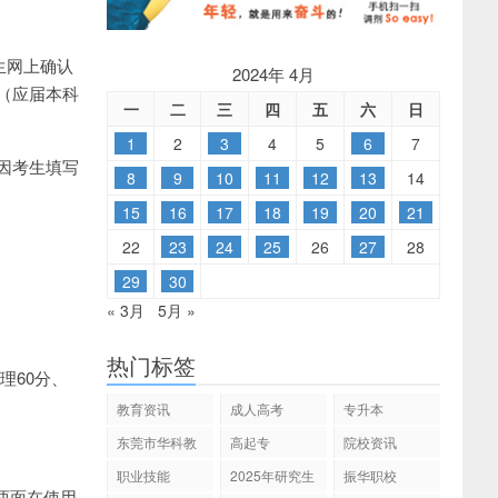
生网上确认
2024年 4月
（应届本科
一
二
三
四
五
六
日
1
2
3
4
5
6
7
因考生填写
8
9
10
11
12
13
14
15
16
17
18
19
20
21
22
23
24
25
26
27
28
29
30
« 3月
5月 »
热门标签
理60分、
教育资讯
成人高考
专升本
东莞市华科教
高起专
院校资讯
育
职业技能
2025年研究生
振华职校
两面在使用
招生