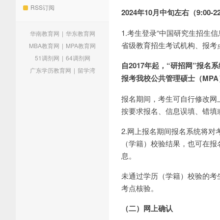
RSS订阅
2024年10月中旬左右（9:00-22
1.考生登录“中国研究生招生信息网h
华南教育网
|
华东教育网
省级教育招生考试机构、报考
MBA教育网
|
MPA教育网
51调剂网
|
64调剂网
自
2017
年起，“研招网”报名
广东学历教育网
|
留学湾
报考我校公共管理硕士（
MPA
报名期间，考生可自行修改网
按要求报名、信息误填、错填
2.网上报名期间报名系统将
（学籍）校验结果，也可在报
息。
未通过学历（学籍）校验的考
考点核验。
（二）网上确认