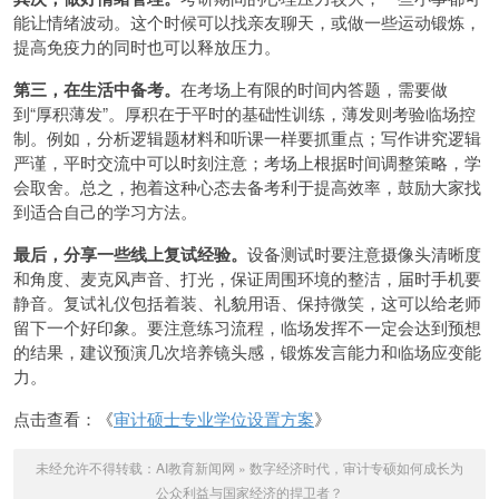
能让情绪波动。这个时候可以找亲友聊天，或做一些运动锻炼，
提高免疫力的同时也可以释放压力。
第三，在生活中备考。
在考场上有限的时间内答题，需要做
到“厚积薄发”。厚积在于平时的基础性训练，薄发则考验临场控
制。例如，分析逻辑题材料和听课一样要抓重点；写作讲究逻辑
严谨，平时交流中可以时刻注意；考场上根据时间调整策略，学
会取舍。总之，抱着这种心态去备考利于提高效率，鼓励大家找
到适合自己的学习方法。
最后，分享一些线上复试经验。
设备测试时要注意摄像头清晰度
和角度、麦克风声音、打光，保证周围环境的整洁，届时手机要
静音。复试礼仪包括着装、礼貌用语、保持微笑，这可以给老师
留下一个好印象。要注意练习流程，临场发挥不一定会达到预想
的结果，建议预演几次培养镜头感，锻炼发言能力和临场应变能
力。
点击查看：《
审计硕士专业学位设置方案
》
未经允许不得转载：
AI教育新闻网
»
数字经济时代，审计专硕如何成长为
公众利益与国家经济的捍卫者？