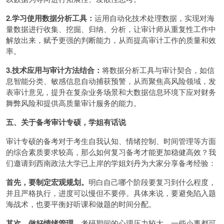
2.学习使用数据分析工具：
运用自动化技术处理数据，实现对海
量数据进行收集、挖掘、归纳、分析，让审计师从重复性工作中
解放出来，赋予更强的判断能力，从而提高审计工作的质量和效
率。
3.技术应用与审计方法结合：
将数据分析工具与审计契合，如信
息智能分类、敏感信息自动捕获预警，从而聚焦高风险领域，发
表审计意见，提升在复杂业务场景和大数据信息环境下应对财务
舞弊风险和提供高质量审计服务的能力。
五、关于备考审计专硕，学姐有话说
审计专硕的备考对于考生自我认知、情绪控制、时间管理等方面
的综合素质要求较高，那么如何复习备考才能更加稳健高效？我
们邀请到西南政法大学已上岸的学姐刘丹为大家分享备考经验：
首先，要制定宏观规划。
明白自己哪个阶段要复习到什么程度，
并且严格执行，进度可以慢但不要停。具体来说，要避免陷入题
海战术，也要平衡好听课和做题的时间分配。
其次，做好情绪管理。
考研期间的心理压力较大，一些小事都可