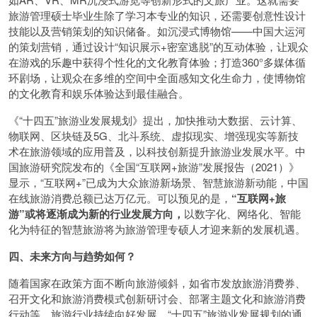
旅游管理硕士毕业生除了学习本专业的知识，还需要创意性设计
技能以及营销策划的知识储备。如沉浸式博物馆——中国大运河
的策划营销，通过设计“知识展示+密室逃脱”的互动体验，让观众
在游戏的乐趣中获得个性化的文化教育体验；打造360°多媒体循
环剧场，让观众在多维的空间中全面感知文化生命力，使博物馆
的文化教育和娱乐体验达到最佳融合。
《“十四五”旅游业发展规划》提出，加快推动大数据、云计算、
物联网、区块链及5G、北斗系统、虚拟现实、增强现实等新技
术在旅游领域的应用普及，以科技创新提升旅游业发展水平。中
国旅游研究院发布的《全国“互联网+旅游”发展报告（2021）》
显示，“互联网+”已成为大众旅游新场景、智慧旅游新动能，中国
在线旅游消费总额已达万亿元。可以预见的是，
“互联网+旅
游”或将逐渐成为新的行业发展方向，
以数字化、网络化、智能
化为特征的智慧旅游将为旅游管理专硕人才迎来新的发展机遇。
四、未来方向与趋势如何？
随着国家在政策方面不断向旅游倾斜，如省市发放旅游消费券、
召开文化和旅游消费模式创新研讨会、部署主题文化和旅游消费
行动等，旅游行业持续向好发展。“十四五”旅游业发展规划的通