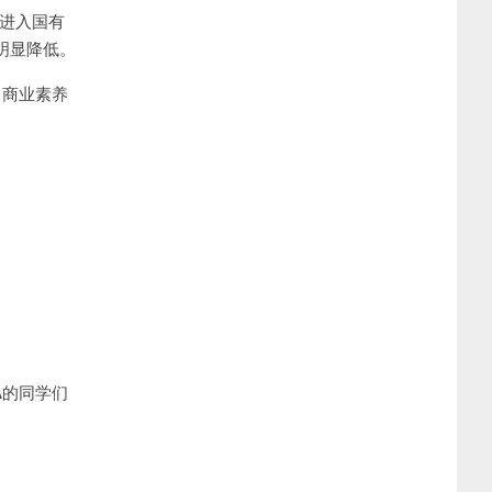
生进入国有
例明显降低。
、商业素养
A的同学们