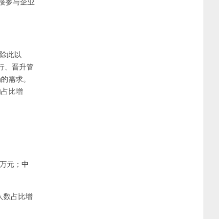
接参与企业
除此以
行、晋升管
场的需求。
的占比增
4万元；中
人数占比增