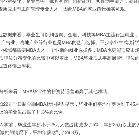
的不断变化，企业急需一批具有管理创新能力、实践动手能力，能直
素质应用型工商管理专业人才，因此MBA的就业前景确实可观。
业数据来看，毕业生可以到咨询、金融、科技等MBA主流行业就业，
\传媒广告业、房地产业等行业也是MBA的热门选择。不少毕业生成功转
业领域都需要MBA人才，毕业后的就业选择多，MBA也更能适应市
前后职位分布变化的比较中可以看出，MBA毕业后从事高层管理职位
业道路锦上添花。
据分析来看，MBA毕业生的薪资待遇普遍高于其他领域。
022届全日制金融MBA就业报告显示，毕业生们平均年薪达到了45.
上的毕业生占据了11.3%的比例。
入学前，毕业生年薪小于25万人数占比减少了5%，年薪25万以上的
激励的情况下，平均年薪达到了28.3万。