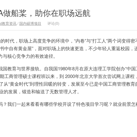
A做船桨，助你在职场远航
AI教育资讯
/
国内硕博项目
评论(0)
的时代，职场上高度竞争的环境中，“内卷”与“打工人”两个词变得密
，书中自有黄金屋”，面对职场上的快速更迭，不少年轻人重返校园，
力与核心竞争力的有效途径。
国教育与世界接轨。自我国1980年8月在原大连理工学院创办“中
期工商管理硕士课程班以来，到 2000年北京大学首次尝试网上课程
了从“黄金时代”到理性回暖的转变，发展至今已是中国工商管理教育的
企业的发展，锻造和输送了无数管理人才。
吗？我们一起来看看有哪些学校开设了特色项目学习呢？就业前景怎