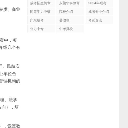
成考招生简章
东莞华科教育
2024年成考
潜质、商业
同等学力申硕
院校介绍
成考专业介绍
广东成考
暑假班
考试资讯
公办中专
中考择校
案中，项
介绍几个有
理、民航安
业单位合
管理机构的
管理、法学
方向），培
），设置教