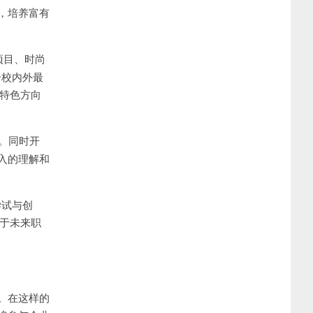
，培养富有
项目、时尚
合校内外最
理特色方向
才。同时开
入的理解和
尝试与创
于未来职
。在这样的