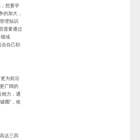
颈；想要学
争的加大，
管理知识
否需要通过
术领域
适合自己职
有更为前沿
更广阔的
注精力，通
破圈”，收
高达三四