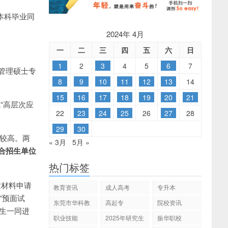
本科毕业同
2024年 4月
一
二
三
四
五
六
日
1
2
3
4
5
6
7
管理硕士专
8
9
10
11
12
13
14
15
16
17
18
19
20
21
“高层次应
22
23
24
25
26
27
28
29
30
较高。两
« 3月
5月 »
合招生单位
热门标签
置材料申请
教育资讯
成人高考
专升本
“预面试
东莞市华科教
高起专
院校资讯
考生一同进
育
职业技能
2025年研究生
振华职校
招生