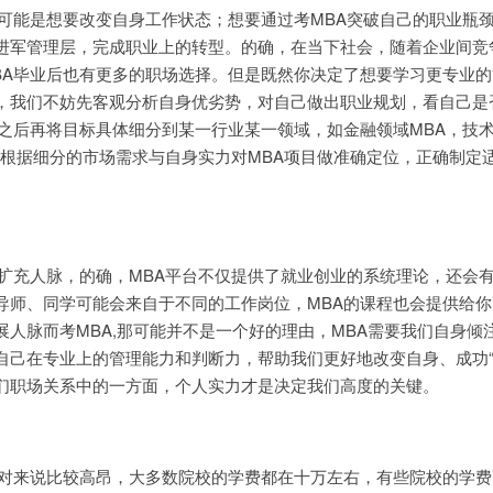
答可能是想要改变自身工作状态；想要通过考MBA突破自己的职业瓶
进军管理层，完成职业上的转型。的确，在当下社会，随着企业间竞
BA毕业后也有更多的职场选择。但是既然你决定了想要学习更专业的
，我们不妨先客观分析自身优劣势，对自己做出职业规划，看自己是
定之后再将目标具体细分到某一行业某一领域，如金融领域MBA，技
后根据细分的市场需求与自身实力对MBA项目做准确定位，正确制定
了扩充人脉，的确，MBA平台不仅提供了就业创业的系统理论，还会
导师、同学可能会来自于不同的工作岗位，MBA的课程也会提供给你
人脉而考MBA,那可能并不是一个好的理由，MBA需要我们自身倾
自己在专业上的管理能力和判断力，帮助我们更好地改变自身、成功“
们职场关系中的一方面，个人实力才是决定我们高度的关键。
相对来说比较高昂，大多数院校的学费都在十万左右，有些院校的学费