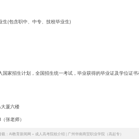
生(包含职中、中专、技校毕业生)
入国家招生计划，全国招生统一考试，毕业获得的毕业证及学位证书
马大厦六楼
5548（张老师）
转载：
AI教育新闻网
»
成人高考院校介绍 | 广州华南商贸职业学院（高起专）