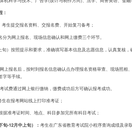
算机科学与技术、广告学(设计与制作方向)、法学、商务英语、金融
程：
：考生提交报名资料、交报名费、开始复习备考；
名分为网上报名、现场信息确认和网上缴费三个环节。
月上旬）按照提示和要求，准确填写基本信息及志愿信息，认真复核，
完成网上报名后，按时到报名信息确认点办理报名资格审查、现场照相
签字等手续。
报名考试费通过网上银行缴纳，缴费成功后方可确认报考成功。
）考生在报考网站线上打印准考证；
根据准考证时间、地点、科目参加完所有科目考试；
下旬-12月中上旬）：
考生在广东省教育考试院小程序查询成绩及录