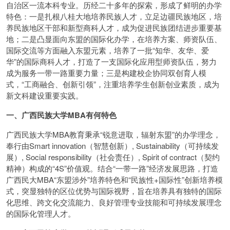
自治区一流本科专业。历经二十多年的探索，形成了鲜明的办学
特色：一是扎根八桂大地培养民族人才，立足边疆民族地区，培
养民族地区干部和新型商科人才，成为促进民族团结进步重要基
地；二是凸显面向东盟的国际化办学，在培养方案、师资队伍、
国际交流等方面融入东盟元素，培养了一批“知华、友华、爱
华”的国际商科人才，打造了一支国际化应用型师资队伍，努力
成为服务一带一路重要力量；三是构建校企协同双创育人模
式，“工商融合、创新引领”，注重培养学生创新创业素质，成为
新文科建设重要实践。
一、广西民族大学MBA有何特色
广西民族大学MBA教育秉承“锐意进取，辐射东盟”的办学理念，
奉行由Smart innovation（智慧创新）, Sustainability（可持续发
展）, Social responsibility（社会责任）, Spirit of contract（契约
精神）构成的“4S”价值观。结合“一带一路”经济发展思路，打造
广西民大MBA“东盟涉外”培养特色和“民族性+国际性”创新培养模
式，突显独特的区位优势与国际视野，旨在培养具有独特的国际
化思维、跨文化交流能力、良好管理专业技能和可持续发展理念
的国际化管理人才。