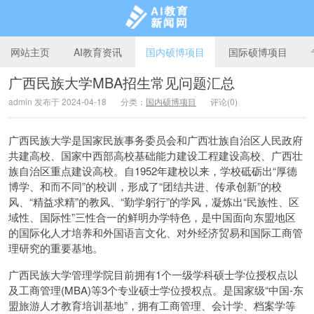
网站主页
AI教育资讯
国内硕博项目
国际硕博项目
广西民族大学MBA招生常见问题汇总
admin 发布于 2024-04-18
分类：
国内硕博项目
评论(0)
AI教育新闻网
广西民族大学是国家民族事务委员会和广西壮族自治区人民政府
共建高校、国家中西部高校基础能力建设工程建设高校、广西壮
族自治区重点建设高校。自1952年建校以来，学校砥砺出“厚德
博学、和而不同”的校训，形成了“团结共进、传承创新”的校
风、“精益求精”的教风、“勤学躬行”的学风，凝炼出“民族性、区
域性、国际性”三性合一的鲜明办学特色，是中国面向东盟地区
的国际化人才培养和外国语言文化、对外经济贸易和国际工商管
理研究的重要基地。
广西民族大学管理学院目前拥有1个一级学科硕士学位授权点以
及工商管理(MBA)等3个专业硕士学位授权点。是国家级“中国-东
盟旅游人才教育培训基地”，拥有工商管理、会计学、档案学等