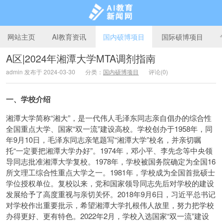
网站主页
AI教育资讯
国内硕博项目
国际硕博项目
A区|2024年湘潭大学MTA调剂指南
admin 发布于 2024-03-30
分类：
国内硕博项目
评论(0)
AI教育新闻网
一、学校介绍
湘潭大学简称“湘大”，是一代伟人毛泽东同志亲自倡办的综合性
全国重点大学、国家“双一流”建设高校。学校创办于1958年，同
年9月10日，毛泽东同志亲笔题写“湘潭大学”校名，并亲切嘱
托“一定要把湘潭大学办好”。1974年，邓小平、李先念等中央领
导同志批准湘潭大学复校。1978年，学校被国务院确定为全国16
所文理工综合性重点大学之一。1981年，学校成为全国首批硕士
学位授权单位。复校以来，党和国家领导同志先后对学校的建设
发展给予了高度重视与亲切关怀。2018年9月6日，习近平总书记
对学校作出重要批示，希望湘潭大学扎根伟人故里，努力把学校
办得更好、更有特色。2022年2月，学校入选国家“双一流”建设