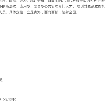
管理、政治、经济、统计分析、财政金融、现代科技等知识和科学研
备的高层次、应用型、复合型公共管理专门人才。 培训对象是政府
人员。具体定位：立足青海，面向西部，辐射全国。
授。
2286（张老师）