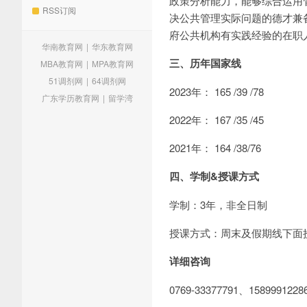
政策分析能力，能够综合运用
RSS订阅
决公共管理实际问题的德才兼
府公共机构有实践经验的在职
华南教育网
|
华东教育网
三、历年国家线
MBA教育网
|
MPA教育网
51调剂网
|
64调剂网
2023年： 165 /39 /78
广东学历教育网
|
留学湾
2022年： 167 /35 /45
2021年： 164 /38/76
四、学制&授课方式
学制：3年，非全日制
授课方式：周末及假期线下面
详细咨询
0769-33377791、1589991