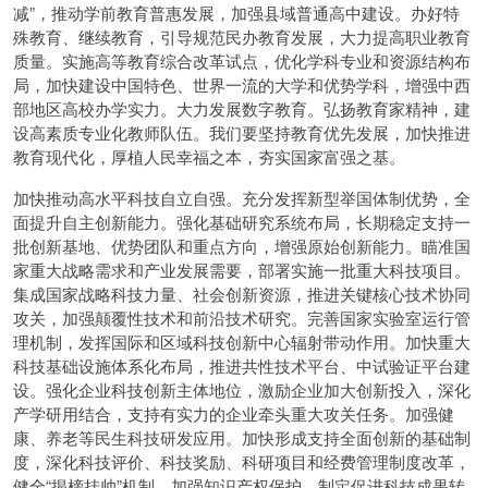
减”，推动学前教育普惠发展，加强县域普通高中建设。办好特
殊教育、继续教育，引导规范民办教育发展，大力提高职业教育
质量。实施高等教育综合改革试点，优化学科专业和资源结构布
局，加快建设中国特色、世界一流的大学和优势学科，增强中西
部地区高校办学实力。大力发展数字教育。弘扬教育家精神，建
设高素质专业化教师队伍。我们要坚持教育优先发展，加快推进
教育现代化，厚植人民幸福之本，夯实国家富强之基。
加快推动高水平科技自立自强。充分发挥新型举国体制优势，全
面提升自主创新能力。强化基础研究系统布局，长期稳定支持一
批创新基地、优势团队和重点方向，增强原始创新能力。瞄准国
家重大战略需求和产业发展需要，部署实施一批重大科技项目。
集成国家战略科技力量、社会创新资源，推进关键核心技术协同
攻关，加强颠覆性技术和前沿技术研究。完善国家实验室运行管
理机制，发挥国际和区域科技创新中心辐射带动作用。加快重大
科技基础设施体系化布局，推进共性技术平台、中试验证平台建
设。强化企业科技创新主体地位，激励企业加大创新投入，深化
产学研用结合，支持有实力的企业牵头重大攻关任务。加强健
康、养老等民生科技研发应用。加快形成支持全面创新的基础制
度，深化科技评价、科技奖励、科研项目和经费管理制度改革，
健全“揭榜挂帅”机制。加强知识产权保护，制定促进科技成果转