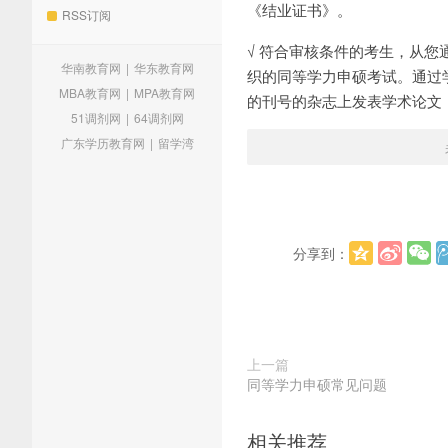
《结业证书》。
RSS订阅
√ 符合审核条件的考生，从
华南教育网
|
华东教育网
织的同等学力申硕考试。通过
MBA教育网
|
MPA教育网
的刊号的杂志上发表学术论文
51调剂网
|
64调剂网
广东学历教育网
|
留学湾
分享到：
上一篇
同等学力申硕常见问题
相关推荐