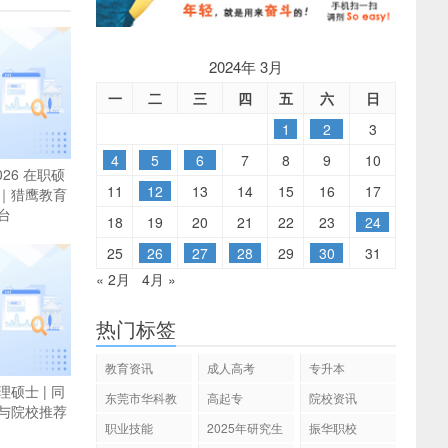
2024年 3月
一
二
三
四
五
六
日
1
2
3
4
5
6
7
8
9
10
26 在职硕
11
12
13
14
15
16
17
｜猎鹰教育
台
18
19
20
21
22
23
24
25
26
27
28
29
30
31
« 2月
4月 »
热门标签
教育资讯
成人高考
专升本
硕士 | 同
东莞市华科教
高起专
院校资讯
与院校推荐
育
职业技能
2025年研究生
振华职校
招生