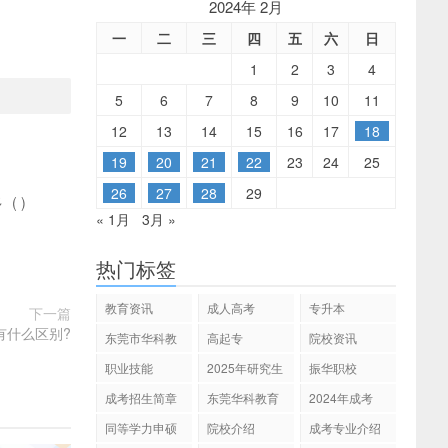
2024年 2月
一
二
三
四
五
六
日
1
2
3
4
5
6
7
8
9
10
11
12
13
14
15
16
17
18
19
20
21
22
23
24
25
26
27
28
29
多
(
)
« 1月
3月 »
热门标签
教育资讯
成人高考
专升本
下一篇
剂有什么区别?
东莞市华科教
高起专
院校资讯
育
职业技能
2025年研究生
振华职校
招生
成考招生简章
东莞华科教育
2024年成考
同等学力申硕
院校介绍
成考专业介绍