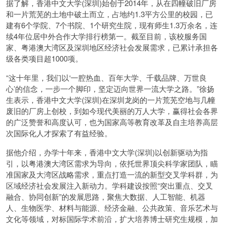
据了解，香港中文大学(深圳)始创于2014年，从在四幢破旧厂房
和一片荒芜的土地中破土而立，占地约1.3平方公里的校园，已
建有6个学院、7个书院、1个研究生院，现有师生1.3万余名，连
续4年位居中外合作大学排行榜第一。截至目前，该校服务国
家、粤港澳大湾区及深圳地区经济社会发展需求，已累计承担各
级各类项目超1000项。
“这十年里，我们以‘一腔热血、百年大学、千载品牌、万世良
心’的信念，一步一个脚印，坚定迈向世界一流大学之路。”徐扬
生表示，香港中文大学(深圳)在深圳龙岗的一片荒芜空地与几幢
废旧的厂房上创校，到如今现代美丽的万人大学，赢得社会各界
的广泛赞誉和高度认可，也为国家高等教育改革及自主培养高层
次国际化人才探索了有益经验。
据他介绍，办学十年来，香港中文大学(深圳)以创新驱动为指
引，以粤港澳大湾区需求为导向，依托世界顶尖科学家团队，瞄
准国家及大湾区战略需求，重点打造一流的新型交叉学科群，为
区域经济社会发展注入新动力。学科建设按照“突出重点、交叉
融合、协同创新”的发展思路，聚焦大数据、人工智能、机器
人、生物医学、材料与能源、经济金融、公共政策、音乐艺术与
文化等领域，对标国际学术前沿，扩大培养博士研究生规模，加