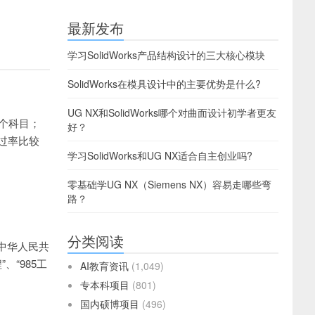
最新发布
学习SolidWorks产品结构设计的三大核心模块
SolidWorks在模具设计中的主要优势是什么?
UG NX和SolidWorks哪个对曲面设计初学者更友
个科目；
好？
过率比较
学习SolidWorks和UG NX适合自主创业吗?
零基础学UG NX（Siemens NX）容易走哪些弯
路？
分类阅读
，是中华人民共
、“985工
AI教育资讯
(1,049)
专本科项目
(801)
国内硕博项目
(496)