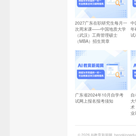
2027广东在职研究生每月一
中
次周末课——中国地质大学
年
（武汉）工商管理硕士
试
（MBA）招生简章
广东省2024年10月自学考
自
试网上报名报考须知
大
术
业
© 2026
AI教育新闻网
hengkinge