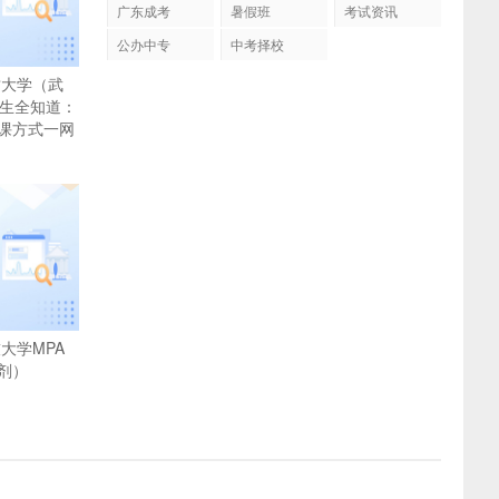
广东成考
暑假班
考试资讯
公办中专
中考择校
质大学（武
招生全知道：
课方式一网
技大学MPA
剂）