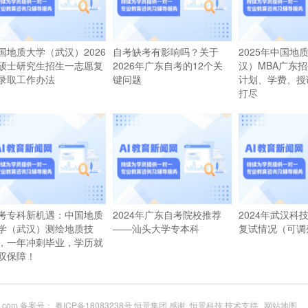
国地质大学（武汉）2026
自考缺考有影响吗？关于
2025年中国地
硕士研究生招生一志愿复
2026年广东自考的12个关
汉）MBA广东
录取工作办法
键问题
计划、学费、授
打尽
考专科新机遇：中国地质
2024年广东自考院校推荐
2024年武汉科
学（武汉）测绘地质技
——汕头大学专本科
复试情况（可调
，一年冲刺毕业，学历就
双保障！
du.com 备案号：
粤ICP备18083238号
恒景集团 感谢
恒景科技
技术支持
网站地图