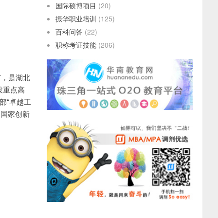
国际硕博项目
(20)
振华职业培训
(125)
百科问答
(22)
职称考证技能
(206)
武汉市，是湖北
设重点高
部“卓越工
、国家创新