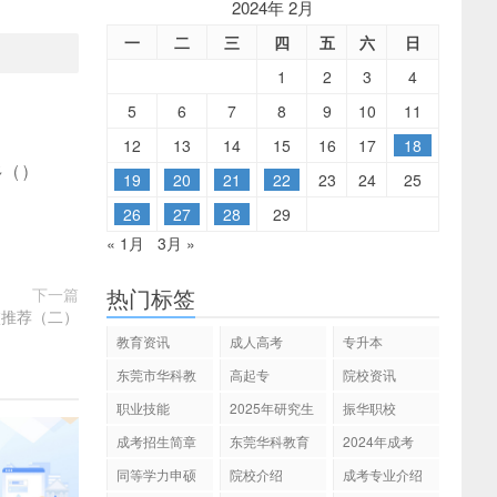
2024年 2月
一
二
三
四
五
六
日
1
2
3
4
5
6
7
8
9
10
11
12
13
14
15
16
17
18
多
(
)
19
20
21
22
23
24
25
26
27
28
29
« 1月
3月 »
热门标签
下一篇
校推荐（二）
教育资讯
成人高考
专升本
东莞市华科教
高起专
院校资讯
育
职业技能
2025年研究生
振华职校
招生
成考招生简章
东莞华科教育
2024年成考
同等学力申硕
院校介绍
成考专业介绍