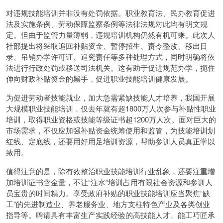
对违规技能培训并非没有处罚依据。职业教育法、民办教育促进
法及实施条例、劳动保障监察条例等法律法规对此均有明文规
定。但由于监管力量薄弱，违规培训机构仍然有机可乘。此次人
社部提出将采取追回补贴资金、暂停招生、责令整改、移出目
录、吊销办学许可证、追究责任等多种处理方式，同时明确将依
法进行行政处罚或移送司法机关。这有助于促进规范办学，扼住
伸向财政补贴资金的黑手，促进职业技能培训健康发展。
为促进劳动者技能就业，加大急需紧缺技能人才培养，我国开展
大规模职业技能培训，仅去年就有超1800万人次参与补贴性职业
培训，取得职业资格或技能等级证书超1200万人次。面对巨大的
市场需求，不仅应加强补贴资金统筹使用和监管，为技能培训划
红线、定底线，还要用好用足培训资源，帮助参训人员真正学以
致用。
值得注意的是，除有效整治职业技能培训行业乱象，还要注重增
加培训证书含金量，不让“注水”培训占用有限社会资源和参训人
员宝贵的时间精力。享受政府补贴的职业技能培训应当聚焦“缺
工”的先进制造业、养老服务业、地方支柱特色产业及各类创业
指导等。聘请具有丰富生产实践经验的高技能人才、能工巧匠承