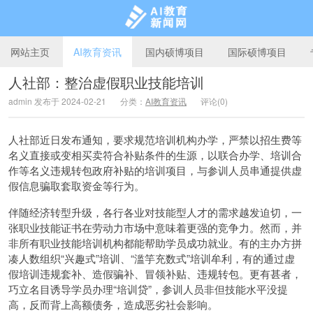
网站主页
AI教育资讯
国内硕博项目
国际硕博项目
人社部：整治虚假职业技能培训
admin 发布于 2024-02-21
分类：
AI教育资讯
评论(0)
AI教育新闻网
人社部近日发布通知，要求规范培训机构办学，严禁以招生费等
名义直接或变相买卖符合补贴条件的生源，以联合办学、培训合
作等名义违规转包政府补贴的培训项目，与参训人员串通提供虚
假信息骗取套取资金等行为。
伴随经济转型升级，各行各业对技能型人才的需求越发迫切，一
张职业技能证书在劳动力市场中意味着更强的竞争力。然而，并
非所有职业技能培训机构都能帮助学员成功就业。有的主办方拼
凑人数组织“兴趣式”培训、“滥竽充数式”培训牟利，有的通过虚
假培训违规套补、造假骗补、冒领补贴、违规转包。更有甚者，
巧立名目诱导学员办理“培训贷”，参训人员非但技能水平没提
高，反而背上高额债务，造成恶劣社会影响。