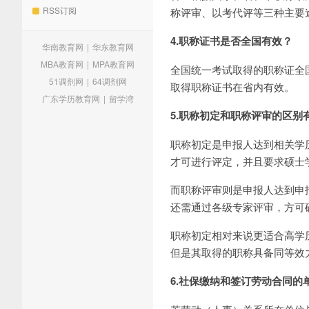
RSS订阅
称评审、以考代评等三种主要
4.职称证书是否全国有效？
华南教育网
|
华东教育网
MBA教育网
|
MPA教育网
全国统一考试取得的职称证全
51调剂网
|
64调剂网
取得职称证书在省内有效。
广东学历教育网
|
留学湾
5.职称初定和职称评审的区别
职称初定是申报人达到相关学
才可进行评定，并且要求硕士
而职称评审则是申报人达到申
还需通过各级专家评审，方可
职称初定相对来说更适合高学
但是其取得的职称具备同等效
6.社保缴纳和签订劳动合同