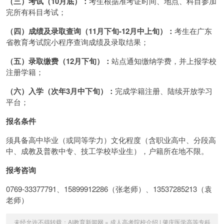
（三）考试（10月底）：
考生根据准考证时间、地点、科目参加
完所有科目考试；
（四）成绩及录取查询（11月下旬-12月中上旬）：
考生在广东
省教育考试院小程序查询成绩及录取结果；
（五）录取缴费（12月下旬）：
站点通知缴纳学费，并上报学校
注册学籍；
（六）入学（次年3月中下旬）：
完成学籍注册、陆续开放学习
平台；
报名条件
须具备高中毕业（或同等学力）文化程度（含职业高中、分段高
中、成教及普教中专、技工学校毕业生），户籍所在地不限。
报考咨询
0769-33377791、15899912286（张老师）、13537285213（袁
老师）
未经允许不得转载：
AI教育新闻网
»
成人高考院校介绍 | 肇庆医学高等专科