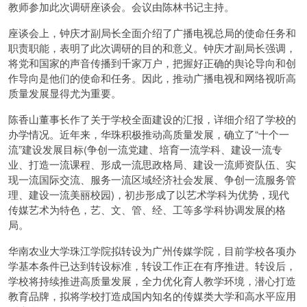
教师参加此次调研座谈会。会议由陈林书记主持。
座谈会上，钟庆才副局长全面介绍了广播电视总局的使命任务和
职责职能，表明了此次调研的目的和意义。钟庆才副局长强调，
将党和国家的声音传播到千家万户，把握好正确的舆论导向和创
作导向是他们的使命和任务。因此，推动广播电视和网络视听高
质量发展显得尤为重要。
陈香山董事长作了关于学校全面建设的汇报，详细介绍了学校的
办学情况。近年来，华珠积极推动高质量发展，确立了“十个一
流”建设发展目标(争创一流党建、培育一流学科、建设一流专
业、打造一流课程、形成一流思政格局、建设一流师资队伍、实
现一流国际交流、服务一流区域经济社会发展、争创一流服务管
理、建设一流美丽校园)，初步形成了以艺术学科为优势，现代
传媒艺术为特色，艺、文、管、经、工等多学科协调发展的格
局。
华南农业大学珠江学院拟转设为广州传媒学院，目前学校各项办
学基本条件已达到转设标准，转设工作正在有序推进。转设后，
学校将持续推进高质量发展，全力优化育人教学环境，潜心打造
教育品牌，拟将学校打造成国内知名的传媒类大学和高水平应用