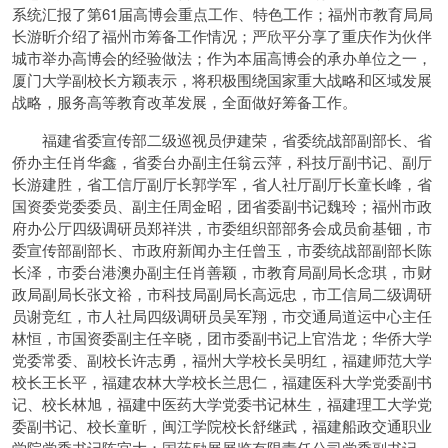
系统汇报了第61届高博会重点工作、特色工作；福州市教育局局
长游昕介绍了福州市筹备工作情况；严欣平分享了重庆作为伙伴
城市举办高博会的经验做法；作为本届高博会的承办单位之一，
厦门大学副校长方颖表示，将积极围绕国家重大战略和区域发展
战略，服务高等教育改革发展，全面做好筹备工作。
福建省委宣传部二级巡视员伊建荣，省委统战部副部长、省
侨办主任肖华鑫，省委台办副主任翁云萍，科技厅副书记、副厅
长游建胜，省工信厅副厅长郭学军，省人社厅副厅长童长峰，省
国资委党委委员、副主任周金昭，团省委副书记魏玲；福州市政
府办公厅四级调研员郑祥洪，市委组织部部务会成员俞基钿，市
委宣传部副部长、市政府新闻办主任曾玉，市委统战部副部长陈
长泽，市委台港澳办副主任肖善颖，市教育局副局长念琪，市财
政局副局长张文裕，市科技局副局长高远忠，市工信局二级调研
员谢竞红，市人社局四级调研员吴军翔，市交通局道运中心主任
林恒，市国资委副主任辛晓，团市委副书记上官浩龙；华侨大学
党委常委、副校长许志勇，福州大学校长吴明红，福建师范大学
校长王长平，福建农林大学校长兰思仁，福建医科大学党委副书
记、校长林旭，福建中医药大学党委书记林生，福建理工大学党
委副书记、校长童昕，闽江学院校长舒继武，福建船政交通职业
学院党委书记陈宜大；国药励展展览有限责任公司党委副书记、