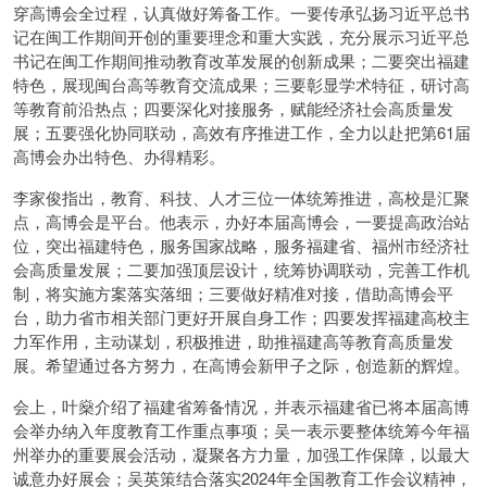
穿高博会全过程，认真做好筹备工作。一要传承弘扬习近平总书
记在闽工作期间开创的重要理念和重大实践，充分展示习近平总
书记在闽工作期间推动教育改革发展的创新成果；二要突出福建
特色，展现闽台高等教育交流成果；三要彰显学术特征，研讨高
等教育前沿热点；四要深化对接服务，赋能经济社会高质量发
展；五要强化协同联动，高效有序推进工作，全力以赴把第61届
高博会办出特色、办得精彩。
李家俊指出，教育、科技、人才三位一体统筹推进，高校是汇聚
点，高博会是平台。他表示，办好本届高博会，一要提高政治站
位，突出福建特色，服务国家战略，服务福建省、福州市经济社
会高质量发展；二要加强顶层设计，统筹协调联动，完善工作机
制，将实施方案落实落细；三要做好精准对接，借助高博会平
台，助力省市相关部门更好开展自身工作；四要发挥福建高校主
力军作用，主动谋划，积极推进，助推福建高等教育高质量发
展。希望通过各方努力，在高博会新甲子之际，创造新的辉煌。
会上，叶燊介绍了福建省筹备情况，并表示福建省已将本届高博
会举办纳入年度教育工作重点事项；吴一表示要整体统筹今年福
州举办的重要展会活动，凝聚各方力量，加强工作保障，以最大
诚意办好展会；吴英策结合落实2024年全国教育工作会议精神，