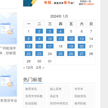
2024年 1月
一
二
三
四
五
六
日
1
2
3
4
5
6
7
8
9
10
11
12
13
14
15
16
17
18
19
20
21
广州航海学
本，职称晋
22
23
24
25
26
27
28
29
30
31
« 12月
2月 »
热门标签
教育资讯
成人高考
专升本
东莞市华科教
高起专
院校资讯
务英语专业
育
职业技能
2025年研究生
振华职校
招生