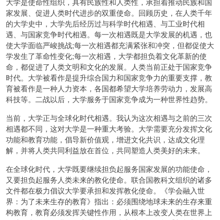
大学是使命性组织，具有民族性和人类性，承担着推动民族和国
家发展、促进人类时代进步的双重使命。回顾历史，在人类千年
的大学史中，大学先后经历过与科学时代相遇、与工业时代相
遇、与国家竞争时代相遇。每一次相遇既是大学发展的机遇，也
使大学面临严峻挑战;每一次相遇都充满紧张和冲突，但都促使大
学发生了革命性变化;每一次相遇，大学都担负着文化革新的使
命，都促进了人类文明和文化的发展。人类当前正处于国家竞争
时代。大学被看作是提升综合国力和国家竞争力的重要支撑，教
育被看作是一种人力资本，各国都希望大学培养劳动力，发展高
科技等。二战以后，大学服务于国家竞争成为一种世界性趋势。
当前，大学正与全球化时代相遇。我认为这次相遇与之前的三次
相遇都不同，这对大学是一种重大考验。大学需要充分发挥文化
功能和教育功能，倡导新价值观，增进文化共识，达成文化理
解，并将人类共同利益放在首位，共同塑造人类美好的未来。
在全球化时代，大学既要继续担负起服务国家发展的功能使命，
又要担负起服务人类未来的教化使命。联合国教科文组织的诸多
文件都在极力倡议大学要承担和发挥教化使命。《学会融入世
界：为了未来生存的教育》指出：必须围绕地球未来的生存来重
构教育，教育必须发挥关键性作用，从根本上改变人类在世界上