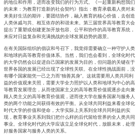
的地位和作用，进而改变我们的行为方式。《一起重新构想我们
的未来：为教育打造新的社会契约》指出：教育承载着人类对未
来美好生活的期许，要团结协作，融入教育的核心价值，去创造
人类休戚与共、相互依存的和谐未来。第三届世界高等教育大会
提出了重塑或创建更加开放包容、公平和协作的高等教育系统，
来应对日益复杂和充满挑战的全球发展趋势的愿景。
在有关国际组织的倡议和号召下，我觉得需要确立一种守护人类
和地球的高等教育价值体系。当然，我们也会看到，全球化时代
的大学仍然会以促进自己国家的发展为目的，但问题的关键在于
世界各国的发展已经出现了全球性关联。在全球性挑战面前，没
有哪个国家能凭一己之力而“独善其身”。这就需要用人类共同利
益的价值观来关照，需要大学全力照护以人类和地球为中心的高
等教育发展理念，从而使国家主义的高等教育价值观逐步走向兼
顾人类主义的高等教育价值观，进而使大学在服务国家与服务人
类的两个功能之间获得有效的平衡。从全球共同利益来看全球化
时代大学的价值和使命，大学实际上关系到全球共同利益的实
现，教育事业关系到我们把什么样的后代留给世界的全人类共同
事业。全球化时代的大学应该立足全球化时代，放眼未来，处理
好服务国家与服务人类的关系。