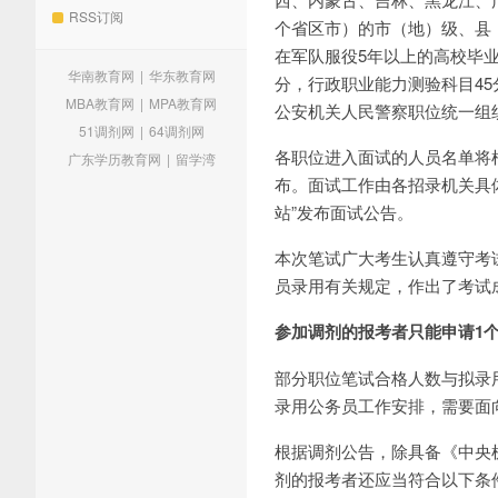
RSS订阅
个省区市）的市（地）级、县
在军队服役5年以上的高校毕
华南教育网
|
华东教育网
分，行政职业能力测验科目4
MBA教育网
|
MPA教育网
公安机关人民警察职位统一组
51调剂网
|
64调剂网
各职位进入面试的人员名单将
广东学历教育网
|
留学湾
布。面试工作由各招录机关具体
站”发布面试公告。
本次笔试广大考生认真遵守考
员录用有关规定，作出了考试
参加调剂的报考者只能申请1
部分职位笔试合格人数与拟录
录用公务员工作安排，需要面
根据调剂公告，除具备《中央
剂的报考者还应当符合以下条