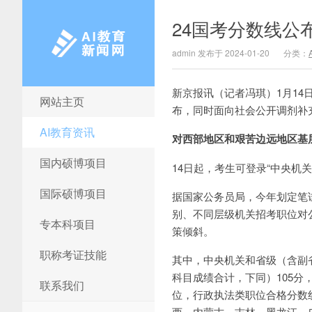
24国考分数线公
admin 发布于 2024-01-20
分类：
新京报讯（记者冯琪）1月14
网站主页
AI教育新闻网
布，同时面向社会公开调剂补充面
AI教育资讯
对西部地区和艰苦边远地区基
国内硕博项目
14日起，考生可登录“中央机
国际硕博项目
据国家公务员局，今年划定笔
别、不同层级机关招考职位对
专本科项目
策倾斜。
职称考证技能
其中，中央机关和省级（含副
科目成绩合计，下同）105分
联系我们
位，行政执法类职位合格分数
西、内蒙古、吉林、黑龙江、