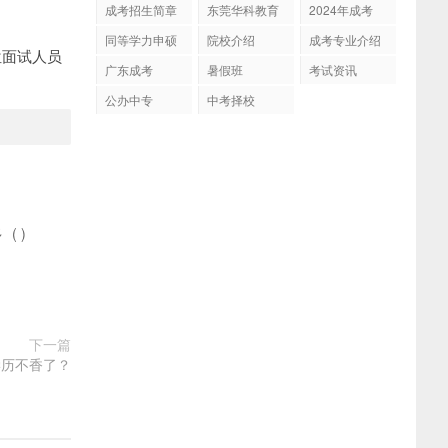
成考招生简章
东莞华科教育
2024年成考
同等学力申硕
院校介绍
成考专业介绍
位面试人员
广东成考
暑假班
考试资讯
公办中专
中考择校
多
(
)
下一篇
学历不香了？