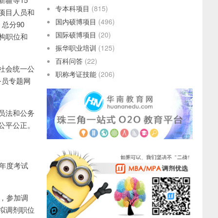
专本科项目
(815)
项目人员和
国内硕博项目
(496)
总分90
国际硕博项目
(20)
构职位和
振华职业培训
(125)
百科问答
(22)
社会统一公
职称考证技能
(206)
务员专题网
员法和公务
公平公正。
4年度考试
外，参加调
拟调剂职位