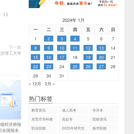
多
(
)
2024年 1月
一
二
三
四
五
六
日
1
2
3
4
5
6
7
下一篇
8
9
10
11
12
13
14
 长沙理工大学
15
16
17
18
19
20
21
22
23
24
25
26
27
28
29
30
31
« 12月
2月 »
热门标签
教育资讯
成人高考
专升本
东莞市华科教
高起专
院校资讯
中级经济师报
育
职业技能
2025年研究生
振华职校
日全国报名
招生