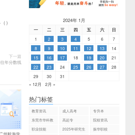
2024年 1月
多
(
)
一
二
三
四
五
六
日
1
2
3
4
5
6
7
8
9
10
11
12
13
14
下一篇
15
16
17
18
19
20
21
a往年分数线
22
23
24
25
26
27
28
29
30
31
« 12月
2月 »
热门标签
教育资讯
成人高考
专升本
东莞市华科教
高起专
院校资讯
育
职业技能
2025年研究生
振华职校
广州航海学
招生