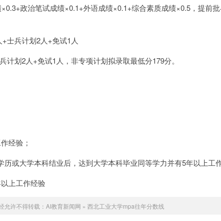
.3+政治笔试成绩×0.1+外语成绩×0.1+综合素质成绩×0.5，提前
人+士兵计划2人+免试1人
+士兵计划2人+免试1人，非专项计划拟录取最低分179分。
工作经验；
学历或大学本科结业后，达到大学本科毕业同等学力并有5年以上工
年以上工作经验
经允许不得转载：
AI教育新闻网
»
西北工业大学mpa往年分数线