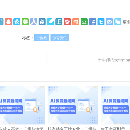
更
标签：
分数线
教育资讯
华中师范大学mp
东成人高考：广州航海学
航海特色王牌专业！广州航
建工考证刚需！